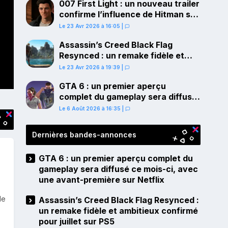
007 First Light : un nouveau trailer
confirme l’influence de Hitman sur
le gameplay
Le 23 Avr 2026 à 16:05
|
Assassin’s Creed Black Flag
Resynced : un remake fidèle et
ambitieux confirmé pour juillet sur
Le 23 Avr 2026 à 19:39
|
PS5
GTA 6 : un premier aperçu
complet du gameplay sera diffusé
ce mois-ci, avec une avant-
Le 6 Août 2026 à 16:35
|
première sur Netflix
Dernières bandes-annonces
GTA 6 : un premier aperçu complet du
gameplay sera diffusé ce mois-ci, avec
une avant-première sur Netflix
de
Assassin’s Creed Black Flag Resynced :
un remake fidèle et ambitieux confirmé
pour juillet sur PS5