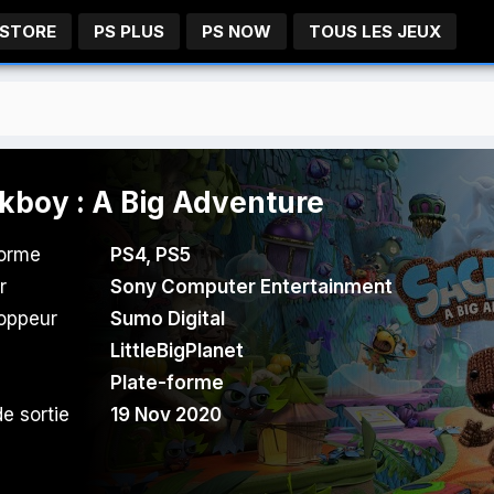
 STORE
PS PLUS
PS NOW
TOUS LES JEUX
kboy : A Big Adventure
forme
PS4
,
PS5
r
Sony Computer Entertainment
oppeur
Sumo Digital
LittleBigPlanet
Plate-forme
e sortie
19 Nov 2020