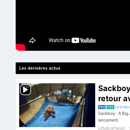
Les dernières actus
Sackboy
retour a
PS4
PS5
Le 12 Nov
Sackboy : A Big
lancement.
LittleBigPlanet