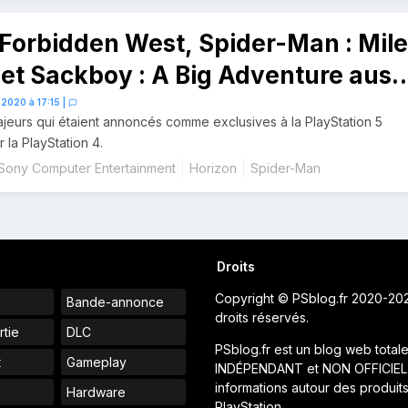
Forbidden West, Spider-Man : Mil
et Sackboy : A Big Adventure auss
 2020 à 17:15
|
ajeurs qui étaient annoncés comme exclusives à la PlayStation 5
r la PlayStation 4.
Sony Computer Entertainment
Horizon
Spider-Man
Droits
Copyright © PSblog.fr 2020-20
Bande-annonce
droits réservés.
rtie
DLC
PSblog.fr est un blog web total
t
Gameplay
INDÉPENDANT et NON OFFICIEL
informations autour des produit
Hardware
PlayStation.