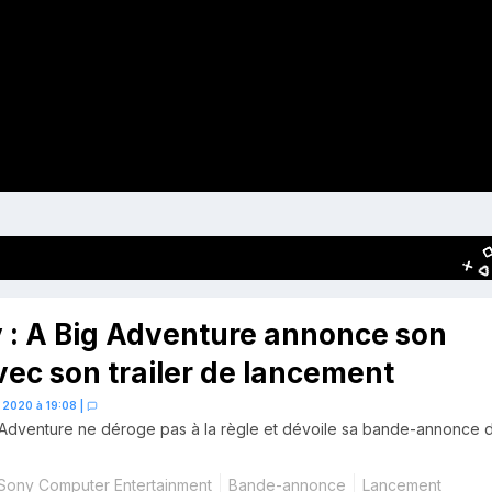
 : A Big Adventure annonce son
vec son trailer de lancement
 2020 à 19:08
|
 Adventure ne déroge pas à la règle et dévoile sa bande-annonce 
Sony Computer Entertainment
Bande-annonce
Lancement