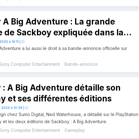
A Big Adventure : La grande
 de Sackboy expliquée dans la
nonce de l’histoire
2020 à 16:11
|
Adventure a lui aussi le droit à sa bande-annonce officielle sur
Sony Computer Entertainment
Bande-annonce
: A Big Adventure détaille son
 et ses différentes éditions
 2020 à 10:38
|
ign chez Sumo Digital, Ned Waterhouse, a détaillé sur le PlayStation
 et les deux éditions de Sackboy : A Big Adventure.
Sony Computer Entertainment
Gameplay