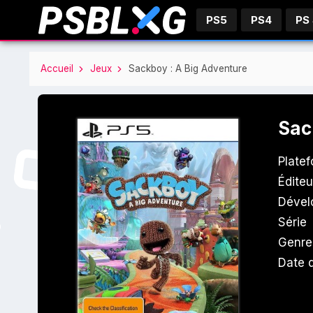
PS5
PS4
PS
Accueil
Jeux
Sackboy : A Big Adventure
Sac
Plate
Éditeu
Dével
Série
Genre
Date d