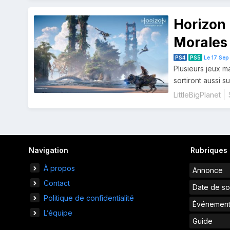
Horizon 
Morales 
sur PS4
PS4
PS5
Le 17 Sep
Plusieurs jeux m
sortiront aussi su
LittleBigPlanet
Navigation
des
Navigation
Rubriques
articles
À propos
Annonce
Contact
Date de so
Politique de confidentialité
Événemen
L’équipe
Guide