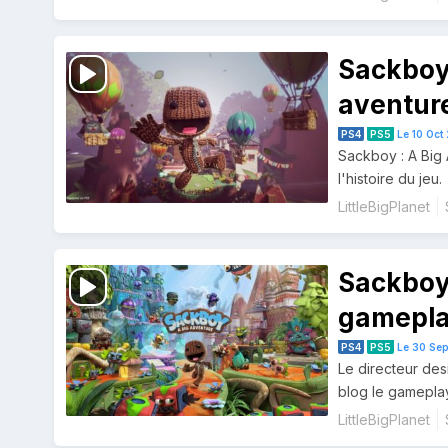
Sackboy 
aventure
bande-an
PS4
PS5
Le 10 Oct 
Sackboy : A Big 
l'histoire du jeu.
LittleBigPlanet
Sackboy 
gameplay
PS4
PS5
Le 30 Sep
Le directeur des
blog le gameplay
LittleBigPlanet