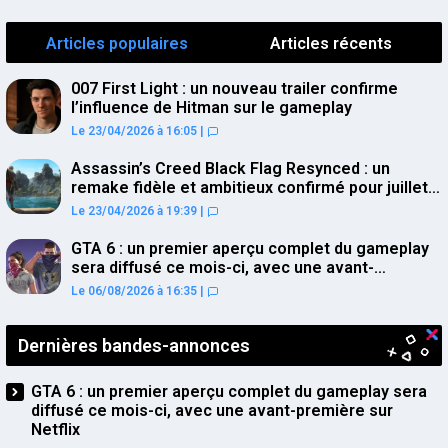
Articles populaires
Articles récents
007 First Light : un nouveau trailer confirme
l’influence de Hitman sur le gameplay
Le 23/04/2026 à 16:05
|
Assassin’s Creed Black Flag Resynced : un
remake fidèle et ambitieux confirmé pour juillet
sur PS5
Le 23/04/2026 à 19:39
|
GTA 6 : un premier aperçu complet du gameplay
sera diffusé ce mois-ci, avec une avant-
première sur Netflix
Le 06/08/2026 à 16:35
|
Dernières bandes-annonces
GTA 6 : un premier aperçu complet du gameplay sera
diffusé ce mois-ci, avec une avant-première sur
Netflix