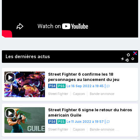
Les dernières actus
Street Fighter 6 confirme les 18
personnages au lancement du jeu
PS4
PS5
Le 16 Sep 2022 à 19:45
|
Street Fighter
Capcom
Bande-annonce
Street Fighter 6 signe le retour du héros
américain Guile
PS4
PS5
Le 11 Juin 2022 à 19:57
|
Street Fighter
Capcom
Bande-annonce
Gameplay