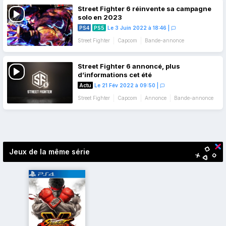
Street Fighter 6 réinvente sa campagne
solo en 2023
PS4
PS5
Le 3 Juin 2022 à 18:46
|
Street Fighter
Capcom
Bande-annonce
Street Fighter 6 annoncé, plus
d’informations cet été
Actu
Le 21 Fév 2022 à 09:50
|
Street Fighter
Capcom
Annonce
Bande-annonce
Navigation
des
articles
Jeux de la même série