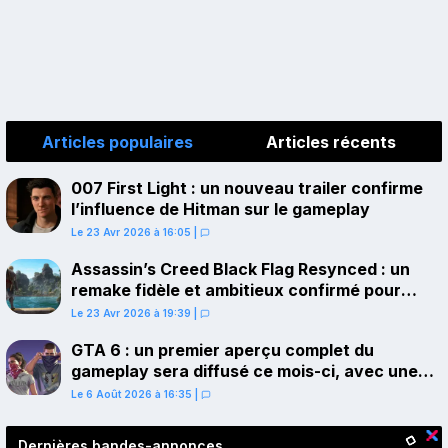
Articles populaires
Articles récents
007 First Light : un nouveau trailer confirme
l’influence de Hitman sur le gameplay
Le 23 Avr 2026 à 16:05
|
Assassin’s Creed Black Flag Resynced : un
remake fidèle et ambitieux confirmé pour
juillet sur PS5
Le 23 Avr 2026 à 19:39
|
GTA 6 : un premier aperçu complet du
gameplay sera diffusé ce mois-ci, avec une
avant-première sur Netflix
Le 6 Août 2026 à 16:35
|
Dernières bandes-annonces