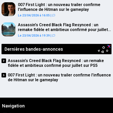
007 First Light : un nouveau trailer confirme
l’influence de Hitman sur le gameplay
Le 23/04/2026 à 16:05
|
Assassin’s Creed Black Flag Resynced : un
remake fidèle et ambitieux confirmé pour juillet
sur PS5
Le 23/04/2026 à 19:39
|
Dernières bandes-annonces
Assassin’s Creed Black Flag Resynced : un remake
fidèle et ambitieux confirmé pour juillet sur PS5
007 First Light : un nouveau trailer confirme l’influence
de Hitman sur le gameplay
Navigation