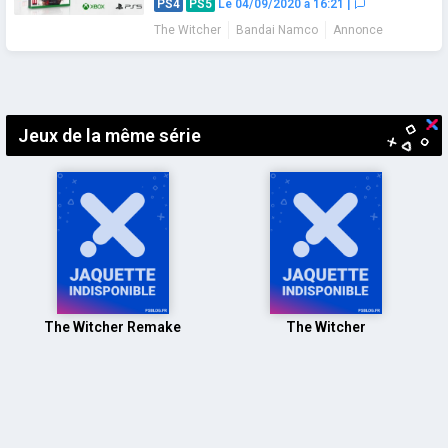
PS4
PS5
Le 04/09/2020 à 16:21
|
The Witcher
Bandai Namco
Annonce
Mise à jour
Navigation
des
articles
Jeux de la même série
The Witcher Remake
The Witcher