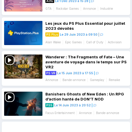
Actu
Le 1 Déc 2023 à 15:28
|
GTA
Rockstar Games
Annonce
Industrie
Les jeux du PS Plus Essential pour juillet
2023 dévoilés
PS Plus
Le 29 Juin 2023 à 09:50
|
Alan Wake
Epic Games
Call of Duty
Activision
Jeux du mois
Wanderer : The Fragments of Fate – Une
aventure de voyage dans le temps sur PS
VR2
PS VR
Le 15 Juin 2023 à 17:55
|
Annonce
Bande-annonce
Gameplay
Remake
Banishers Ghosts of New Eden : Un RPG
d’action hanté de DON’T NOD
PS5
Le 14 Juin 2023 à 20:52
|
Focus Entertainment
Annonce
Bande-annonce
Gameplay