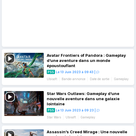
Avatar Frontiers of Pandora : Gameplay
d’une aventure dans un monde
époustouflant
PS5
Le 13 Juin 2023 à 09:43
|
Ubisoft
Bande-annonce
Date de sortie
Gameplay
Star Wars Outlaws: Gameplay d’une
nouvelle aventure dans une galaxie
lointaine
PS5
Le 13 Juin 2023 à 09:23
|
Star Wars
Ubisoft
Gameplay
Assassin’s Creed Mirage : Une nouvelle