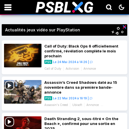
Actualités jeux vidéo sur PlayStation
Call of Duty: Black Ops 6 officiellement
confirmé, révélation complète le mois
prochain
PS5
Le 24 Mai 2024 à 14:26
|
Call of Duty
Activision
Annonce
Assassin’s Creed Shadows daté au 15
novembre dans sa première bande-
annonce
PS5
Le 22 Mai 2024 à 16:19
|
Assassin's Creed
Ubisoft
Annonce
Bande-annonce
Date de sortie
Death Stranding 2, sous-titré « On the
Beach », confirmé pour une sortie en
2025