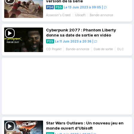
version de la série
PS4
PS5
Le 13 Juin 2023 à 09:05
|
Assassin's Creed
Ubisoft
Bande-annonce
Gameplay
Cyberpunk 2077 : Phantom Liberty
donne sa date de sortie en vidéo
PS5
Le 11 Juin 2023 à 20:36
|
CD Projekt
Bande-annonce
Date de sortie
DLC
Star Wars Outlaws : Un nouveau jeu en
monde ouvert d’Ubisoft