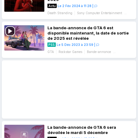
Actu
Le 2 Fév 2024 à 11:28
|
Death Stranding
Sony Computer Entertainment
Annonce
Bande-annonce
La bande-annonce de GTA 6 est
disponible maintenant, la date de sortie
de 2025 est révélée
PS5
Le 5 Déc 2023 à 23:59
|
GTA
Rockstar Games
Bande-annonce
Date de sortie
La bande-annonce de GTA 6 sera
dévoilée le mardi 5 décembre