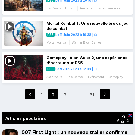
PS5
Le 11 Juin 2023 à 20:10
|
Star Wars
Ubisoft
Annonce
Bande-annonce
Mortal Kombat 1 : Une nouvelle ère du jeu
de combat
PS5
Le 11 Juin 2023 à 19:38
|
Mortal Kombat
Warner Bros. Games
Bande-annonce
Gameplay
Gameplay : Alan Wake 2, une expérience
d’horreur sur PS5
PS5
Le 9 Juin 2023 à 12:08
|
Alan Wake
Epic Games
Événement
Gameplay
Pagination
1
2
3
…
61
Page
Page
Page
Page
des
publications
Articles populaires
007 First Light : un nouveau trailer confirme