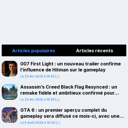
Articles populaires
Articles récents
007 First Light : un nouveau trailer confirme
l’influence de Hitman sur le gameplay
Le 23 Avr 2026 à 16:05
|
Assassin’s Creed Black Flag Resynced : un
remake fidèle et ambitieux confirmé pour
juillet sur PS5
Le 23 Avr 2026 à 19:39
|
GTA 6 : un premier aperçu complet du
gameplay sera diffusé ce mois-ci, avec une
avant-première sur Netflix
Le 6 Août 2026 à 16:35
|