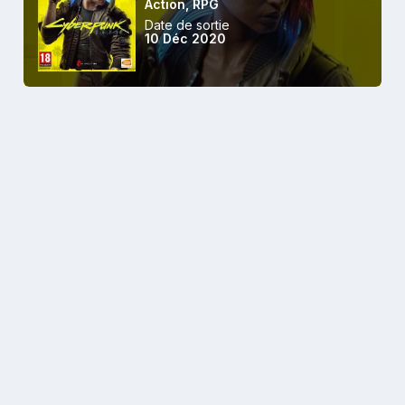
Action
,
RPG
Date de sortie
10 Déc 2020