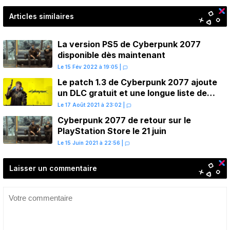
Articles similaires
La version PS5 de Cyberpunk 2077
disponible dès maintenant
Le 15 Fév 2022 à 19:05
|
Le patch 1.3 de Cyberpunk 2077 ajoute
un DLC gratuit et une longue liste de
corrections
Le 17 Août 2021 à 23:02
|
Cyberpunk 2077 de retour sur le
PlayStation Store le 21 juin
Le 15 Juin 2021 à 22:56
|
Laisser un commentaire