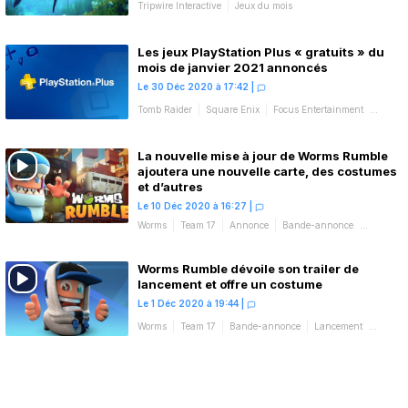
Tripwire Interactive
Jeux du mois
Les jeux PlayStation Plus « gratuits » du
mois de janvier 2021 annoncés
Le 30 Déc 2020 à 17:42
|
Tomb Raider
Square Enix
Focus Entertainment
Tripwire Interactive
Jeux du mois
La nouvelle mise à jour de Worms Rumble
ajoutera une nouvelle carte, des costumes
et d’autres
Le 10 Déc 2020 à 16:27
|
Worms
Team 17
Annonce
Bande-annonce
Mise à jour
Worms Rumble dévoile son trailer de
lancement et offre un costume
Le 1 Déc 2020 à 19:44
|
Worms
Team 17
Bande-annonce
Lancement
Promotions