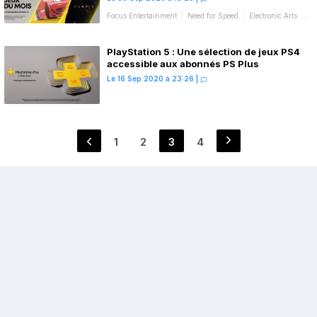
Focus Entertainment
Need for Speed
Electronic Arts
Jeux du mois
PlayStation 5 : Une sélection de jeux PS4
accessible aux abonnés PS Plus
Le 16 Sep 2020 à 23:26
|
Pagination
1
2
3
4
Page
Page
Page
Page
des
publications