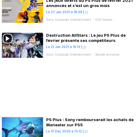
Les jeux offerts du PS Plus de février 2021
annoncés et c’est un gros mois
Le 27 Jan 2021 à 18:08
|
Sony Computer Entertainment
505 Games
Jeux du mois
Destruction AllStars : Le jeu PS Plus de
février présente ses compétiteurs
Le 21 Jan 2021 à 19:13
|
Sony Computer Entertainment
Bande-annonce
PS Plus : Sony rembourserait les achats de
Maneater sur PS5
Le 31 Déc 2020 à 13:12
|