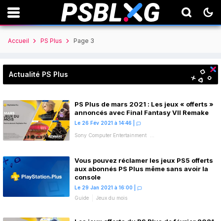
Accueil
PS Plus
Page 3
Actualité PS Plus
PS Plus de mars 2021 : Les jeux « offerts »
annoncés avec Final Fantasy VII Remake
Le 26 Fév 2021 à 14:46
|
Sony Computer Entertainment
Perfect World Entertainment
Annapurna Interactive
Fuite
Jeux du mois
Vous pouvez réclamer les jeux PS5 offerts
aux abonnés PS Plus même sans avoir la
console
Le 29 Jan 2021 à 16:00
|
Guide
Jeux du mois