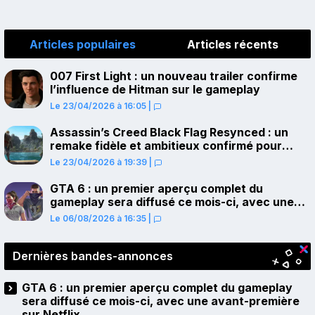
Articles populaires
Articles récents
007 First Light : un nouveau trailer confirme
l’influence de Hitman sur le gameplay
Le 23/04/2026 à 16:05
|
Assassin’s Creed Black Flag Resynced : un
remake fidèle et ambitieux confirmé pour
juillet sur PS5
Le 23/04/2026 à 19:39
|
GTA 6 : un premier aperçu complet du
gameplay sera diffusé ce mois-ci, avec une
avant-première sur Netflix
Le 06/08/2026 à 16:35
|
Dernières bandes-annonces
GTA 6 : un premier aperçu complet du gameplay
sera diffusé ce mois-ci, avec une avant-première
sur Netflix