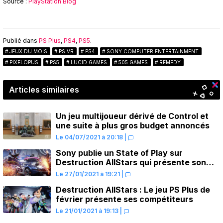
Source :
PlayStation Blog
Publié dans
PS Plus
,
PS4
,
PS5
.
JEUX DU MOIS
PS VR
PS4
SONY COMPUTER ENTERTAINMENT
PIXELOPUS
PS5
LUCID GAMES
505 GAMES
REMEDY
Articles similaires
Un jeu multijoueur dérivé de Control et
une suite à plus gros budget annoncés
Le 04/07/2021 à 20:18
|
Sony publie un State of Play sur
Destruction AllStars qui présente son
gameplay
Le 27/01/2021 à 19:21
|
Destruction AllStars : Le jeu PS Plus de
février présente ses compétiteurs
Le 21/01/2021 à 19:13
|