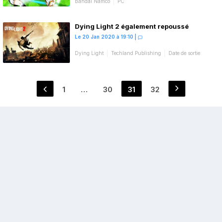
Bandai Namco
PC
Dying Light 2 également repoussé
Le 20 Jan 2020 à 19:10
|
Dying Light
Techland Publishing
Date de sortie
Pagination
1
…
30
31
32
Page
Page
Page
Page
des
publications