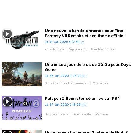
Une nouvelle bande-annonce pour Final
Fantasy VII Remake et son thème officiel
Le 31 Jan 2020 à 17:41
|
Final Fantasy
Square Enix
Bande-annonce
Une mise à jour de plus de 30 Go pour Days
Gone
Le 28 Jan 2020 à 23:21
|
Sony Computer Entertainment
Mise à jour
Patapon 2 Remasterisé arrive sur PS4
Le 27 Jan 2020 à 18:09
|
Bande-annonce
Date de sortie
Remaster
Un nouveau trailer sur l’histoire de Nioh 2