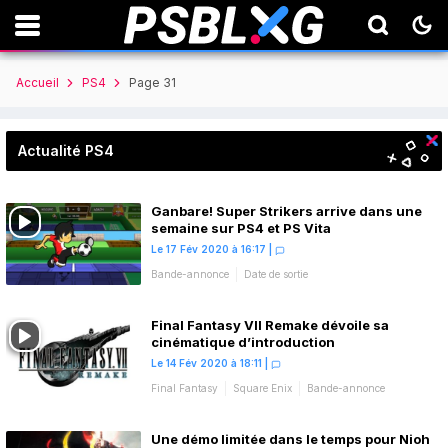
Accueil
PS4
Page 31
Actualité PS4
Ganbare! Super Strikers arrive dans une
semaine sur PS4 et PS Vita
Le 17 Fév 2020 à 16:17
|
Bande-annonce
Date de sortie
Final Fantasy VII Remake dévoile sa
cinématique d’introduction
Le 14 Fév 2020 à 18:11
|
Final Fantasy
Square Enix
Bande-annonce
Une démo limitée dans le temps pour Nioh