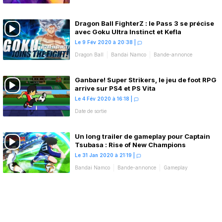
Lancement
Dragon Ball FighterZ : le Pass 3 se précise
avec Goku Ultra Instinct et Kefla
Le 9 Fév 2020 à 20:38
|
Dragon Ball
Bandai Namco
Bande-annonce
Date de sortie
DLC
Ganbare! Super Strikers, le jeu de foot RPG
arrive sur PS4 et PS Vita
Le 4 Fév 2020 à 16:18
|
Date de sortie
Un long trailer de gameplay pour Captain
Tsubasa : Rise of New Champions
Le 31 Jan 2020 à 21:19
|
Bandai Namco
Bande-annonce
Gameplay