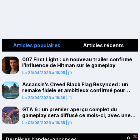
Articles populaires
Articles récents
007 First Light : un nouveau trailer confirme
l’influence de Hitman sur le gameplay
Le 23/04/2026 à 16:05
|
Assassin’s Creed Black Flag Resynced : un
remake fidèle et ambitieux confirmé pour
juillet sur PS5
Le 23/04/2026 à 19:39
|
GTA 6 : un premier aperçu complet du
gameplay sera diffusé ce mois-ci, avec une
avant-première sur Netflix
Le 06/08/2026 à 16:35
|
Dernières bandes-annonces