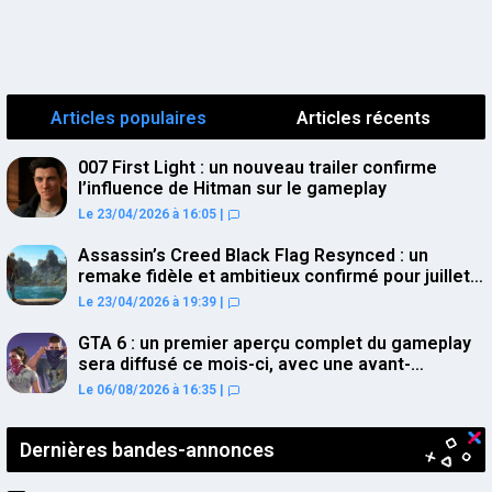
Articles populaires
Articles récents
007 First Light : un nouveau trailer confirme
l’influence de Hitman sur le gameplay
Le 23/04/2026 à 16:05
|
Assassin’s Creed Black Flag Resynced : un
remake fidèle et ambitieux confirmé pour juillet
sur PS5
Le 23/04/2026 à 19:39
|
GTA 6 : un premier aperçu complet du gameplay
sera diffusé ce mois-ci, avec une avant-
première sur Netflix
Le 06/08/2026 à 16:35
|
Dernières bandes-annonces