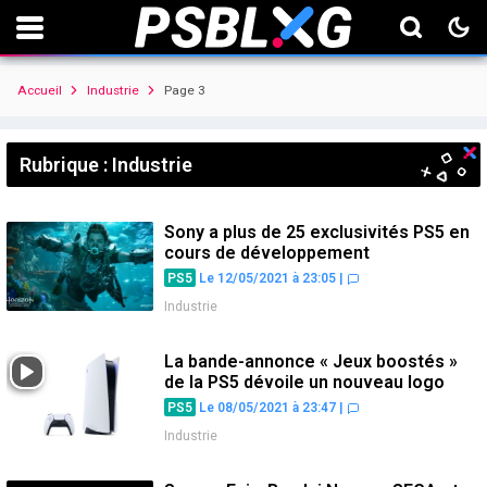
Accueil
Industrie
Page 3
Rubrique : Industrie
Sony a plus de 25 exclusivités PS5 en
cours de développement
PS5
Le 12/05/2021 à 23:05
|
Industrie
La bande-annonce « Jeux boostés »
de la PS5 dévoile un nouveau logo
PS5
Le 08/05/2021 à 23:47
|
Industrie