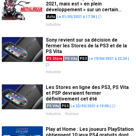
2021, mais est « en plein
développement » sur un certain
nombre de projets
Actu
Le 01/05/2021 à 17:38
|
Industrie
Sony revient sur sa décision de
fermer les Stores de la PS3 et de la
PS Vita
PS Store
PS Vita
PS3
Le 19/04/2021 à 22:24
|
Industrie
Les Stores en ligne des PS3, PS Vita
et PSP devraient fermer
définitivement cet été
PS Vita
PS3
Le 22/03/2021 à 19:06
|
Industrie
Rumeur
Play at Home : Les joueurs PlayStation
obtiennent 10 jeux PS4 gratuits dont