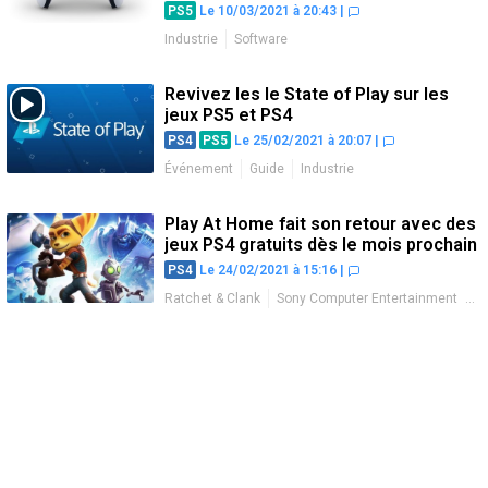
PS5
Le 10/03/2021 à 20:43
|
Industrie
Software
Revivez les le State of Play sur les
jeux PS5 et PS4
PS4
PS5
Le 25/02/2021 à 20:07
|
Événement
Guide
Industrie
Play At Home fait son retour avec des
jeux PS4 gratuits dès le mois prochain
PS4
Le 24/02/2021 à 15:16
|
Ratchet & Clank
Sony Computer Entertainment
Industrie
Promotions