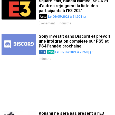
Square Enix, Bandai Namco, SEGA et
d’autres rejoignent la liste des
participants à l’E3 2021
Actu
Le 06/05/2021 à 21:00
|
Événement
Industrie
Sony investit dans Discord et prévoit
une intégration complète sur PS5 et
PS4 l’année prochaine
PS4
PS5
Le 03/05/2021 à 20:58
|
Industrie
Konami ne sera pas présent à l’E3