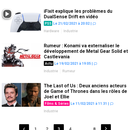
iFixit explique les problèmes du
DualSense Drift en vidéo
PS5
Le 21/02/2021 à 20:02
|
Hardware
Industrie
Rumeur : Konami va externaliser le
développement de Metal Gear Solid et
Castlevania
Actu
Le 19/02/2021 à 19:05
|
Industrie
Rumeur
The Last of Us : Deux anciens acteurs
de Game of Thrones dans les rôles de
Joel et Ellie
Films & Séries
Le 11/02/2021 à 11:31
|
Industrie
Pagination
1
2
3
4
…
8