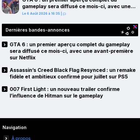
gameplay sera diffusé ce mois-ci, avec une
avant-première sur Netflix
Le 6 Août 2026 à 16:35
|
Dernières bandes-annonces
GTA 6 : un premier aperçu complet du gameplay
sera diffusé ce mois-ci, avec une avant-première
sur Netflix
Assassin’s Creed Black Flag Resynced : un remake
fidèle et ambitieux confirmé pour juillet sur PS5
007 First Light : un nouveau trailer confirme
l’influence de Hitman sur le gameplay
Navigation
À propos