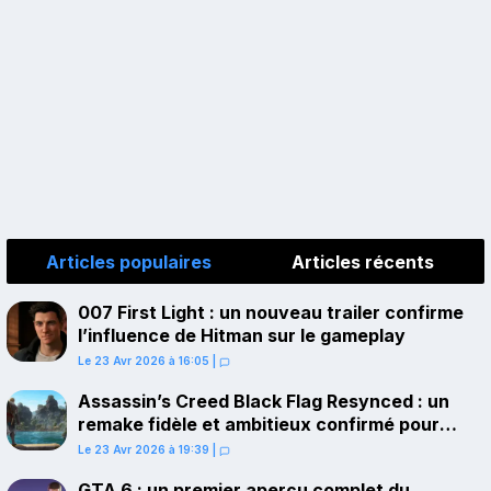
Articles populaires
Articles récents
007 First Light : un nouveau trailer confirme
l’influence de Hitman sur le gameplay
Le 23 Avr 2026 à 16:05
|
Assassin’s Creed Black Flag Resynced : un
remake fidèle et ambitieux confirmé pour
juillet sur PS5
Le 23 Avr 2026 à 19:39
|
GTA 6 : un premier aperçu complet du