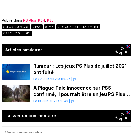
Publié dans
PS Plus
,
PS4
,
PS5
.
JEUX DU MOIS
PS4
PS5
FOCUS ENTERTAINMENT
ASOBO STUDIO
Articles similaires
Rumeur : Les jeux PS Plus de juillet 2021
ont fuité
Le 27 Juin 2021 à 09:57
|
A Plague Tale Innocence sur PS5
confirmé, il pourrait être un jeu PS Plus
de juillet
Le 19 Juin 2021 à 10:49
|
Laisser un commentaire