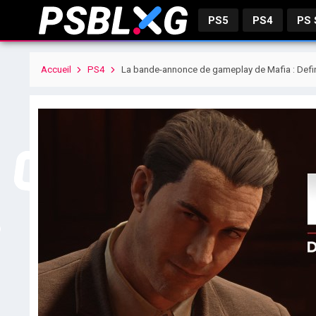
PS5
PS4
PS
Accueil
PS4
La bande-annonce de gameplay de Mafia : Definit