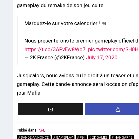
gameplay du remake de son jeu culte.
Marquez-le sur votre calendrier ! 📅
Nous présenterons le premier gameplay officiel 
https://t.co/3APvEw8Wo7
.
pic.twitter.com/SH0
— 2K France (@2KFrance)
July 17, 2020
Jusqu’alors, nous avions eu le droit à un teaser et
gameplay. Cette bande-annonce sera l’occasion d’app
jour Mafia.
Publié dans
PS4
.
BANDE-ANNONCE
GAMEPLAY
PS4
2K GAMES
HANGAR 13