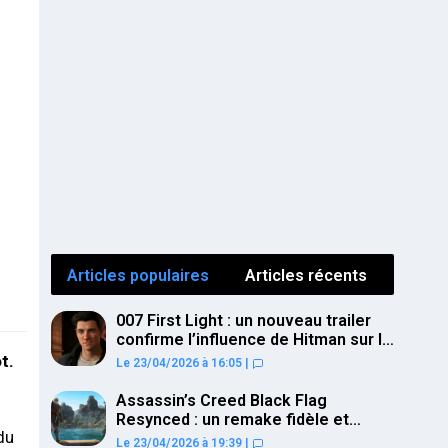
Articles populaires
Articles récents
007 First Light : un nouveau trailer
confirme l’influence de Hitman sur le
gameplay
t.
Le 23/04/2026 à 16:05
|
Assassin’s Creed Black Flag
Resynced : un remake fidèle et
du
ambitieux confirmé pour juillet sur
Le 23/04/2026 à 19:39
|