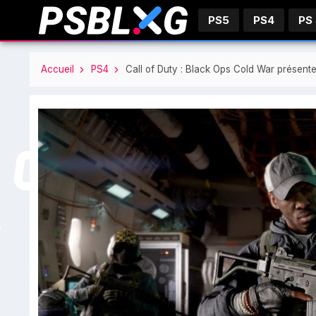
PS5
PS4
PS
Accueil
PS4
Call of Duty : Black Ops Cold War présen