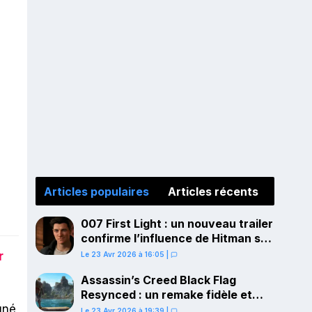
Articles populaires
Articles récents
007 First Light : un nouveau trailer
confirme l’influence de Hitman sur
le gameplay
r
Le 23 Avr 2026 à 16:05
|
Assassin’s Creed Black Flag
Resynced : un remake fidèle et
gné
ambitieux confirmé pour juillet sur
Le 23 Avr 2026 à 19:39
|