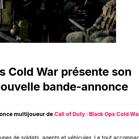
ps Cold War présente son
 nouvelle bande-annonce
nonce multijoueur de
Call of Duty : Black Ops Cold Wa
oupes de soldats, agents et véhicules. Le tout accompa