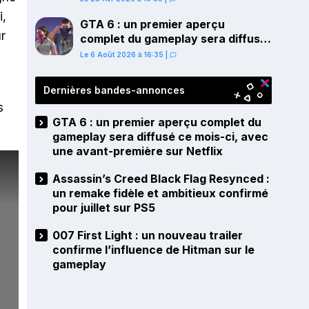
PS5
i,
GTA 6 : un premier aperçu
ur
complet du gameplay sera diffusé
ce mois-ci, avec une avant-
Le 6 Août 2026 à 16:35
|
première sur Netflix
Dernières bandes-annonces
s
GTA 6 : un premier aperçu complet du
gameplay sera diffusé ce mois-ci, avec
une avant-première sur Netflix
Assassin’s Creed Black Flag Resynced :
un remake fidèle et ambitieux confirmé
pour juillet sur PS5
007 First Light : un nouveau trailer
confirme l’influence de Hitman sur le
gameplay