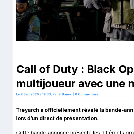
Call of Duty : Black O
multijoueur avec une
Le 9 Sep 2020 à 19:33,
Par
Y. Kaneki
|
0 Commentaire
Treyarch a officiellement révélé la bande-an
lors d’un direct de présentation.
Cette bande-annonce présente les différents gr