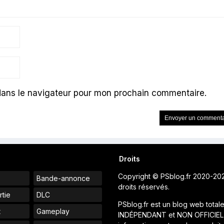
dans le navigateur pour mon prochain commentaire.
Droits
Copyright © PSblog.fr 2020-20
Bande-annonce
droits réservés.
rtie
DLC
PSblog.fr est un blog web total
t
Gameplay
INDÉPENDANT et NON OFFICIEL