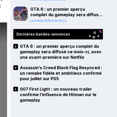
PS5
t
GTA 6 : un premier aperçu
complet du gameplay sera diffusé
ce mois-ci, avec une avant-
Le 6 Août 2026 à 16:35
|
première sur Netflix
Dernières bandes-annonces
GTA 6 : un premier aperçu complet du
gameplay sera diffusé ce mois-ci, avec
une avant-première sur Netflix
Assassin’s Creed Black Flag Resynced :
un remake fidèle et ambitieux confirmé
pour juillet sur PS5
007 First Light : un nouveau trailer
confirme l’influence de Hitman sur le
gameplay