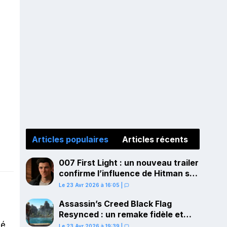
Articles populaires
Articles récents
007 First Light : un nouveau trailer
confirme l’influence de Hitman sur
le gameplay
Le 23 Avr 2026 à 16:05
|
Assassin’s Creed Black Flag
Resynced : un remake fidèle et
lé
ambitieux confirmé pour juillet sur
Le 23 Avr 2026 à 19:39
|