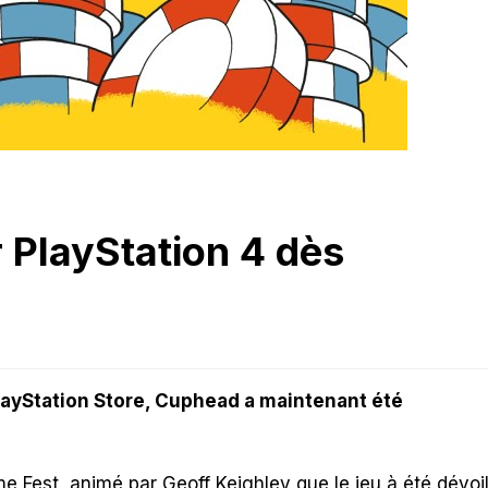
PlayStation 4 dès
PlayStation Store, Cuphead a maintenant été
 Fest, animé par Geoff Keighley que le jeu à été dévoi