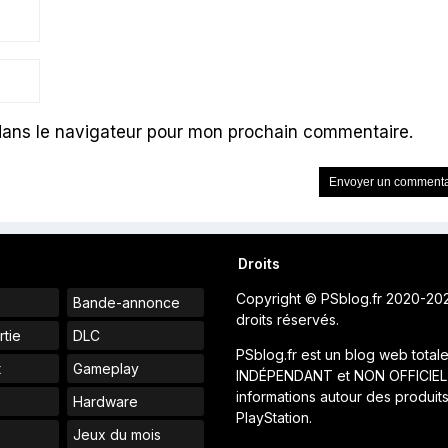
dans le navigateur pour mon prochain commentaire.
Droits
Copyright © PSblog.fr 2020-20
Bande-annonce
droits réservés.
rtie
DLC
PSblog.fr est un blog web total
t
Gameplay
INDÉPENDANT et NON OFFICIEL
informations autour des produit
Hardware
PlayStation.
Jeux du mois