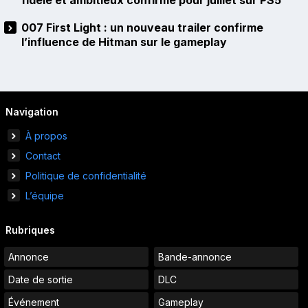
fidèle et ambitieux confirmé pour juillet sur PS5
007 First Light : un nouveau trailer confirme
l’influence de Hitman sur le gameplay
Navigation
À propos
Contact
Politique de confidentialité
L’équipe
Rubriques
Annonce
Bande-annonce
Date de sortie
DLC
Événement
Gameplay