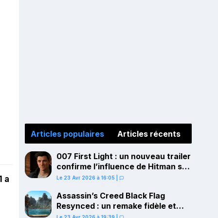
Articles populaires
Articles récents
007 First Light : un nouveau trailer
confirme l’influence de Hitman sur
le gameplay
1 a
Le 23 Avr 2026 à 16:05
|
Assassin’s Creed Black Flag
Resynced : un remake fidèle et
ambitieux confirmé pour juillet sur
Le 23 Avr 2026 à 19:39
|