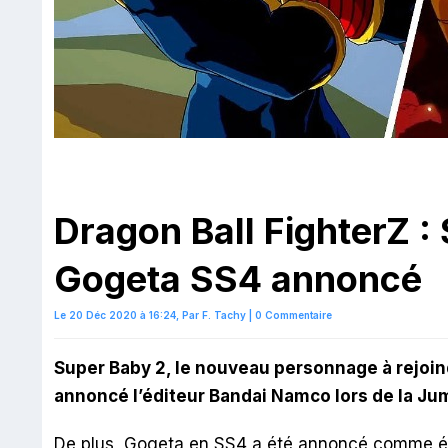
Dragon Ball FighterZ :
Gogeta SS4 annoncé
Le 20 Déc 2020 à 16:24,
Par
F. Tachy
|
0 Commentaire
Super Baby 2, le nouveau personnage à rejoi
annoncé l’éditeur Bandai Namco lors de la Ju
De plus, Gogeta en SS4 a été annoncé comme ét