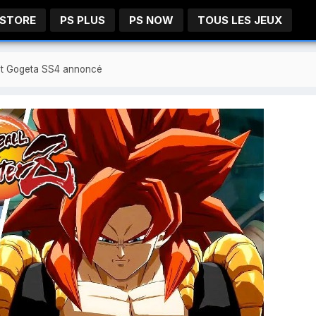
 STORE
PS PLUS
PS NOW
TOUS LES JEUX
 et Gogeta SS4 annoncé