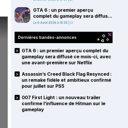
PS5
GTA 6 : un premier aperçu
complet du gameplay sera diffusé
ce mois-ci, avec une avant-
Le 6 Août 2026 à 16:35
|
première sur Netflix
Dernières bandes-annonces
GTA 6 : un premier aperçu complet du
gameplay sera diffusé ce mois-ci, avec
une avant-première sur Netflix
Assassin’s Creed Black Flag Resynced :
un remake fidèle et ambitieux confirmé
pour juillet sur PS5
007 First Light : un nouveau trailer
confirme l’influence de Hitman sur le
gameplay