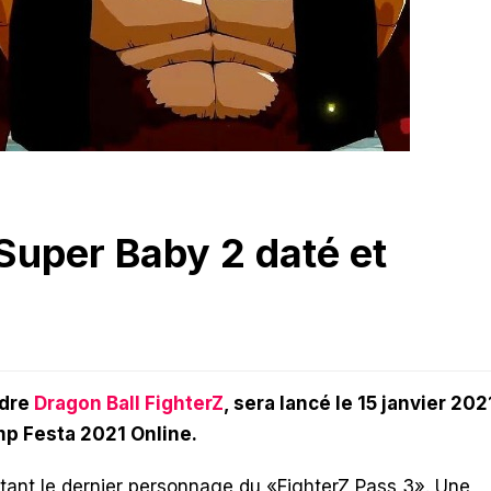
 Super Baby 2 daté et
ndre
Dragon Ball FighterZ
, sera lancé le 15 janvier 202
mp Festa 2021 Online.
ant le dernier personnage du «FighterZ Pass 3». Une