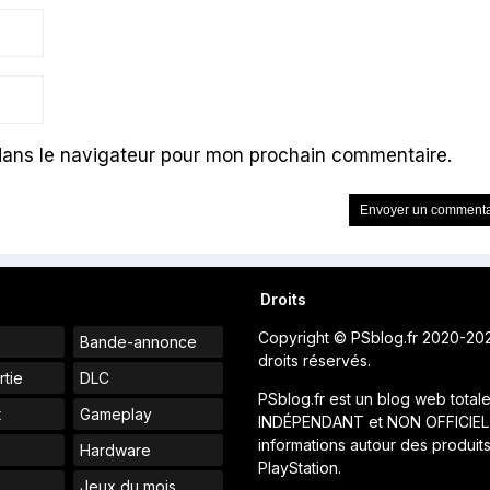
dans le navigateur pour mon prochain commentaire.
Droits
Copyright © PSblog.fr 2020-20
Bande-annonce
droits réservés.
rtie
DLC
PSblog.fr est un blog web total
t
Gameplay
INDÉPENDANT et NON OFFICIEL
informations autour des produit
Hardware
PlayStation.
Jeux du mois