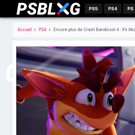
PS5
PS4
PS
Accueil
PS4
Encore plus de Crash Bandicoot 4 : It’s 