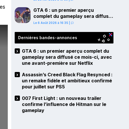
PS5
ues
GTA 6 : un premier aperçu
complet du gameplay sera diffusé
ce mois-ci, avec une avant-
Le 6 Août 2026 à 16:35
|
première sur Netflix
Dernières bandes-annonces
GTA 6 : un premier aperçu complet du
gameplay sera diffusé ce mois-ci, avec
une avant-première sur Netflix
Assassin’s Creed Black Flag Resynced :
un remake fidèle et ambitieux confirmé
pour juillet sur PS5
007 First Light : un nouveau trailer
confirme l’influence de Hitman sur le
gameplay