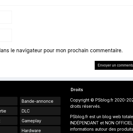
dans le navigateur pour mon prochain commentaire.
Droits
Copyright © PSblog.fr 2020-20
Bande-annonce
droits réservés.
rtie
DLC
PSblog.fr est un blog web total
t
Gameplay
INDÉPENDANT et NON OFFICIEL
informations autour des produit
Hardware