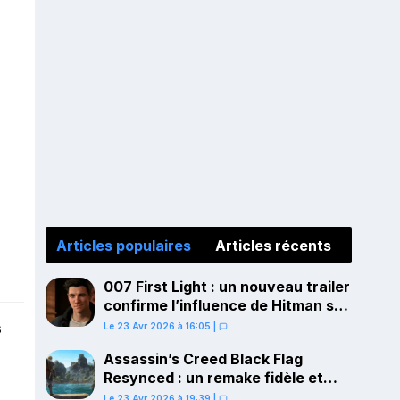
Articles populaires
Articles récents
007 First Light : un nouveau trailer
confirme l’influence de Hitman sur
le gameplay
s
Le 23 Avr 2026 à 16:05
|
Assassin’s Creed Black Flag
Resynced : un remake fidèle et
ambitieux confirmé pour juillet sur
Le 23 Avr 2026 à 19:39
|