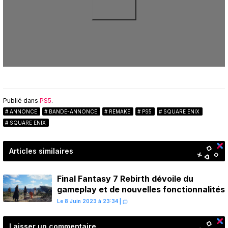
Publié dans
PS5
.
ANNONCE
BANDE-ANNONCE
REMAKE
PS5
SQUARE ENIX
SQUARE ENIX
Articles similaires
Final Fantasy 7 Rebirth dévoile du
gameplay et de nouvelles fonctionnalités
Le 8 Juin 2023 à 23:34
|
Laisser un commentaire