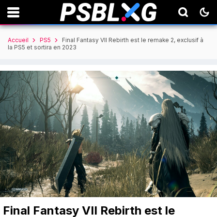
Accueil
PS5
Final Fantasy VII Rebirth est le remake 2, exclusif à
la PS5 et sortira en 2023
Final Fantasy VII Rebirth est le