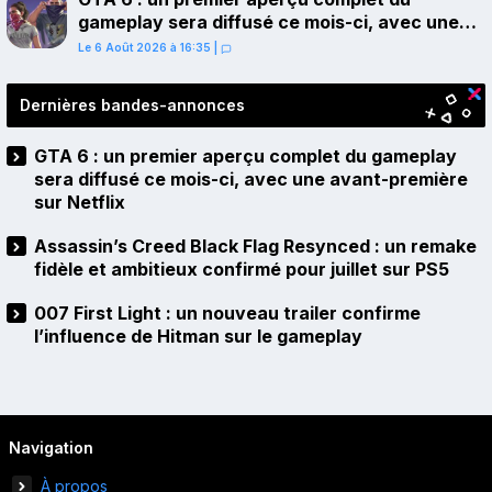
gameplay sera diffusé ce mois-ci, avec une
avant-première sur Netflix
Le 6 Août 2026 à 16:35
|
Dernières bandes-annonces
GTA 6 : un premier aperçu complet du gameplay
sera diffusé ce mois-ci, avec une avant-première
sur Netflix
Assassin’s Creed Black Flag Resynced : un remake
fidèle et ambitieux confirmé pour juillet sur PS5
007 First Light : un nouveau trailer confirme
l’influence de Hitman sur le gameplay
Navigation
À propos