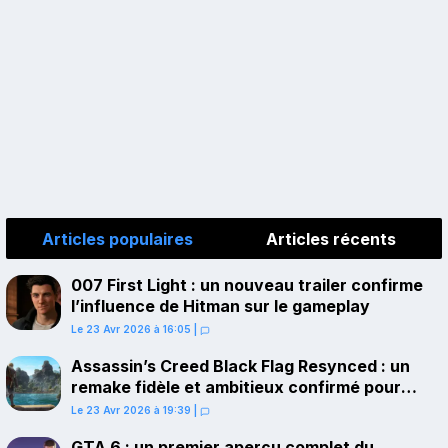
Articles populaires
Articles récents
007 First Light : un nouveau trailer confirme
l’influence de Hitman sur le gameplay
Le 23 Avr 2026 à 16:05
|
Assassin’s Creed Black Flag Resynced : un
remake fidèle et ambitieux confirmé pour
juillet sur PS5
Le 23 Avr 2026 à 19:39
|
GTA 6 : un premier aperçu complet du