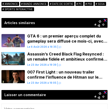
ANNONCE
BANDE-ANNONCE
DATE DE SORTIE
PC
PS5
SEGA
SPORTS INTERACTIVE
Articles similaires
GTA 6 : un premier aperçu complet du
gameplay sera diffusé ce mois-ci, avec
une avant-première sur Netflix
Le 6 Août 2026 à 16:35
|
Assassin’s Creed Black Flag Resynced :
un remake fidèle et ambitieux confirmé
pour juillet sur PS5
Le 23 Avr 2026 à 19:39
|
007 First Light : un nouveau trailer
confirme l’influence de Hitman sur le
gameplay
Le 23 Avr 2026 à 16:05
|
Laisser un commentaire