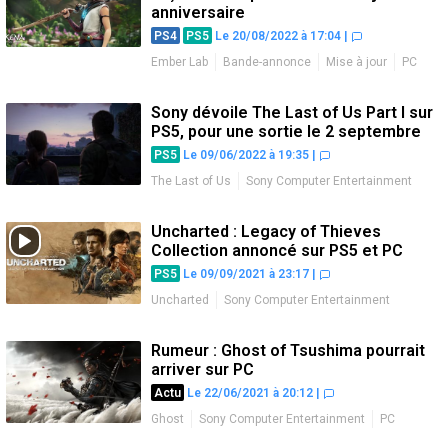
anniversaire
PS4
PS5
Le 20/08/2022 à 17:04
|
Ember Lab
Bande-annonce
Mise à jour
PC
Sony dévoile The Last of Us Part I sur
PS5, pour une sortie le 2 septembre
PS5
Le 09/06/2022 à 19:35
|
The Last of Us
Sony Computer Entertainment
Annonce
Date de sortie
PC
Remake
Uncharted : Legacy of Thieves
Collection annoncé sur PS5 et PC
PS5
Le 09/09/2021 à 23:17
|
Uncharted
Sony Computer Entertainment
Annonce
Bande-annonce
PC
Remaster
Rumeur : Ghost of Tsushima pourrait
arriver sur PC
Actu
Le 22/06/2021 à 20:12
|
Ghost
Sony Computer Entertainment
PC
Rumeur