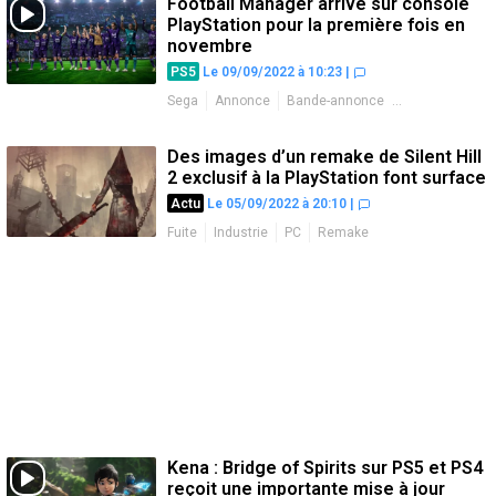
Football Manager arrive sur console
PlayStation pour la première fois en
novembre
PS5
Le 09/09/2022 à 10:23
|
Sega
Annonce
Bande-annonce
Date de sortie
PC
Des images d’un remake de Silent Hill
2 exclusif à la PlayStation font surface
Actu
Le 05/09/2022 à 20:10
|
Fuite
Industrie
PC
Remake
Kena : Bridge of Spirits sur PS5 et PS4
reçoit une importante mise à jour