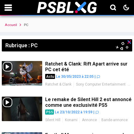
Accueil
PC
Rubrique : PC
Ratchet & Clank: Rift Apart arrive sur
PC cet été
Actu
Le 30/05/2023 à 22:05
|
Ratchet & Clank
Sony Computer Entertainment
Annonce
Bande-annonce
Date de sortie
PC
Le remake de Silent Hill 2 est annoncé
comme une exclusivité PS5
PS5
Le 23/10/2022 à 19:59
|
Silent Hill
Konami
Annonce
Bande-annonce
PC