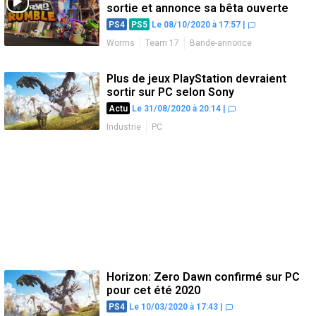
sortie et annonce sa bêta ouverte
PS4
PS5
Le 08/10/2020 à 17:57
|
Worms
Team 17
Bande-annonce
Date de sortie
PC
Plus de jeux PlayStation devraient
sortir sur PC selon Sony
Actu
Le 31/08/2020 à 20:14
|
Industrie
PC
Horizon: Zero Dawn confirmé sur PC
pour cet été 2020
PS4
Le 10/03/2020 à 17:43
|