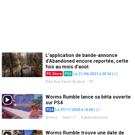
L’application de bande-annonce
d’Abandoned encore reportée, cette
fois au mois d’août
PS Store
PS5
Le 21/06/2021 à 20:24
|
Blue Box Game Studios
PC
Worms Rumble lance sa bêta ouverte
sur PS4
PS4
Le 07/11/2020 à 10:06
|
Worms
Team 17
Bande-annonce
Lancement
PC
Worms Rumble trouve une date de