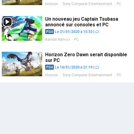
Horizon
Sony Computer Entertainment
PC
Un nouveau jeu Captain Tsubasa
annoncé sur consoles et PC
PS4
Le 21/01/2020 à 15:33
|
Bandai Namco
PC
Horizon Zero Dawn serait disponible
sur PC
PS4
Le 16/01/2020 à 21:19
|
Horizon
Sony Computer Entertainment
PC