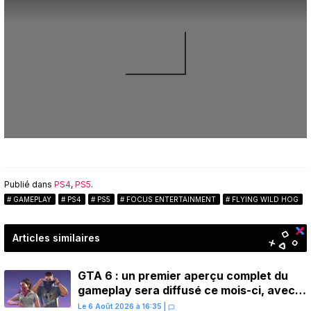
Publié dans
PS4
,
PS5
.
GAMEPLAY
PS4
PS5
FOCUS ENTERTAINMENT
FLYING WILD HOG
Articles similaires
GTA 6 : un premier aperçu complet du
gameplay sera diffusé ce mois-ci, avec
une avant-première sur Netflix
Le 6 Août 2026 à 16:35
|