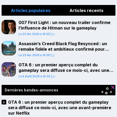
Articles populaires
Articles récents
007 First Light : un nouveau trailer confirme
l’influence de Hitman sur le gameplay
Le 23 Avr 2026 à 16:05
|
Assassin’s Creed Black Flag Resynced : un
remake fidèle et ambitieux confirmé pour
juillet sur PS5
Le 23 Avr 2026 à 19:39
|
GTA 6 : un premier aperçu complet du
gameplay sera diffusé ce mois-ci, avec une
avant-première sur Netflix
Le 6 Août 2026 à 16:35
|
Dernières bandes-annonces
GTA 6 : un premier aperçu complet du gameplay
sera diffusé ce mois-ci, avec une avant-première
sur Netflix