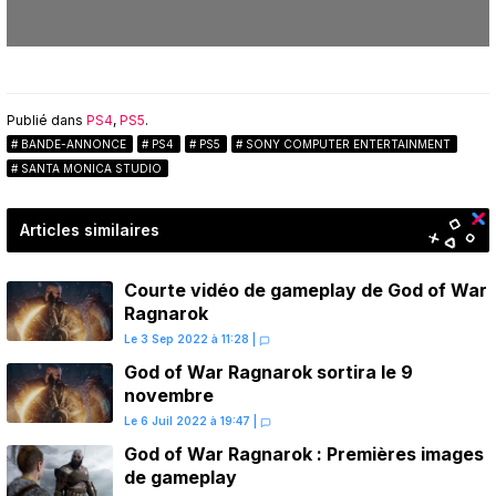
Publié dans
PS4
,
PS5
.
BANDE-ANNONCE
PS4
PS5
SONY COMPUTER ENTERTAINMENT
SANTA MONICA STUDIO
Articles similaires
Courte vidéo de gameplay de God of War
Ragnarok
Le 3 Sep 2022 à 11:28
|
God of War Ragnarok sortira le 9
novembre
Le 6 Juil 2022 à 19:47
|
God of War Ragnarok : Premières images
de gameplay