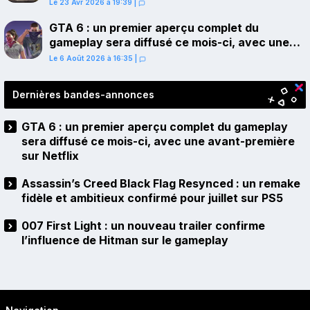
juillet sur PS5
Le 23 Avr 2026 à 19:39
|
GTA 6 : un premier aperçu complet du
gameplay sera diffusé ce mois-ci, avec une
avant-première sur Netflix
Le 6 Août 2026 à 16:35
|
Dernières bandes-annonces
GTA 6 : un premier aperçu complet du gameplay
sera diffusé ce mois-ci, avec une avant-première
sur Netflix
Assassin’s Creed Black Flag Resynced : un remake
fidèle et ambitieux confirmé pour juillet sur PS5
007 First Light : un nouveau trailer confirme
l’influence de Hitman sur le gameplay