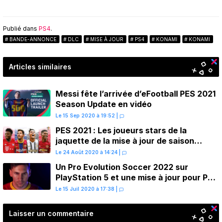
Publié dans
PS4
.
BANDE-ANNONCE
DLC
MISE À JOUR
PS4
KONAMI
KONAMI
Articles similaires
Messi fête l’arrivée d’eFootball PES 2021
Season Update en vidéo
Le 15 Sep 2020 à 19:52
|
PES 2021 : Les joueurs stars de la
jaquette de la mise à jour de saison
dévoilés
Le 24 Août 2020 à 14:24
|
Un Pro Evolution Soccer 2022 sur
PlayStation 5 et une mise à jour pour PES
2021
Le 15 Juil 2020 à 17:38
|
Laisser un commentaire