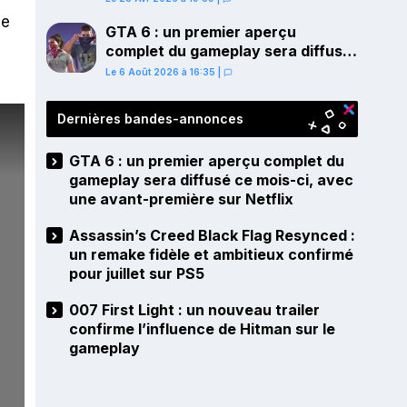
PS5
le
GTA 6 : un premier aperçu
complet du gameplay sera diffusé
ce mois-ci, avec une avant-
Le 6 Août 2026 à 16:35
|
première sur Netflix
Dernières bandes-annonces
GTA 6 : un premier aperçu complet du
gameplay sera diffusé ce mois-ci, avec
une avant-première sur Netflix
Assassin’s Creed Black Flag Resynced :
un remake fidèle et ambitieux confirmé
pour juillet sur PS5
007 First Light : un nouveau trailer
confirme l’influence de Hitman sur le
gameplay