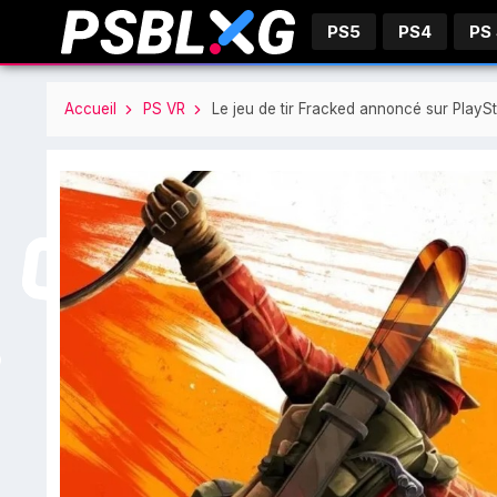
PS5
PS4
PS
Accueil
PS VR
Le jeu de tir Fracked annoncé sur PlaySt