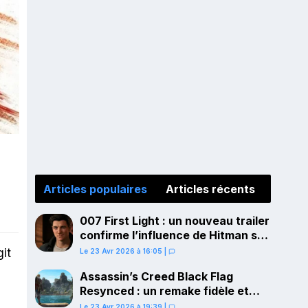
Articles populaires
Articles récents
007 First Light : un nouveau trailer
confirme l’influence de Hitman sur
le gameplay
git
Le 23 Avr 2026 à 16:05
|
Assassin’s Creed Black Flag
Resynced : un remake fidèle et
ambitieux confirmé pour juillet sur
Le 23 Avr 2026 à 19:39
|