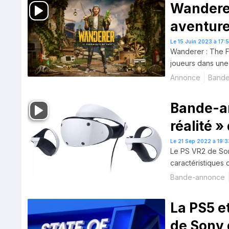
Wanderer
aventure
VR2
Le 15 Juin 2023 à 17:
Wanderer : The F
joueurs dans une 
Annonce
Band
Bande-an
réalité 
Le 21 Sep 2022 à 19:3
Le PS VR2 de Son
caractéristiques 
Bande-annonce
La PS5 e
de Sony