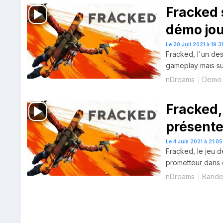
Fracked 
démo jou
Le 20 Juil 2021 à 19:3
Fracked, l'un des
gameplay mais su
nDreams
Demo
Fracked, 
présent
Le 4 Juin 2021 à 21:05
Fracked, le jeu de
prometteur dans 
nDreams
Bande