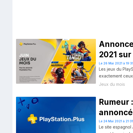
Annonce 
2021 sur
Le 26 Mai 2021 à 19:3
Les jeux du PlayS
exactement ceux 
Jeux du mois
Rumeur :
annoncés
Le 24 Mai 2021 à 21:3
Le site espagnol