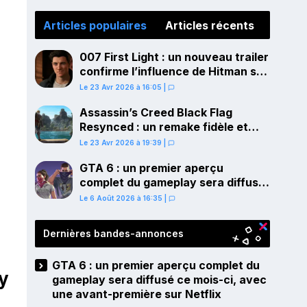
Articles populaires
Articles récents
007 First Light : un nouveau trailer
confirme l’influence de Hitman sur
le gameplay
Le 23 Avr 2026 à 16:05
|
Assassin’s Creed Black Flag
Resynced : un remake fidèle et
ambitieux confirmé pour juillet sur
Le 23 Avr 2026 à 19:39
|
PS5
GTA 6 : un premier aperçu
complet du gameplay sera diffusé
ce mois-ci, avec une avant-
Le 6 Août 2026 à 16:35
|
première sur Netflix
Dernières bandes-annonces
GTA 6 : un premier aperçu complet du
ay
gameplay sera diffusé ce mois-ci, avec
une avant-première sur Netflix