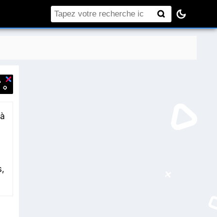
Rechercher
 à
s,