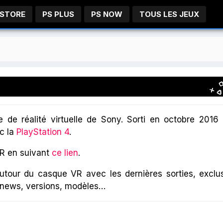
 STORE
PS PLUS
PS NOW
TOUS LES JEUX
e de réalité virtuelle de Sony. Sorti en octobre 2016
ec la
PlayStation 4
.
VR en suivant
ce lien
.
autour du casque VR avec les dernières sorties, exclu
 news, versions, modèles…