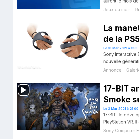
auront le mois de 
Jeux du mois
R
La manet
de la PS5
Le 18 Mar 2021 à 13:3
Sony Interactive
nouvelle générat
Annonce
Galeri
17-BIT a
Smoke su
Le 3 Mar 2021 à 21:00
17-BIT, le dével
PlayStation VR. I
Sony Computer E