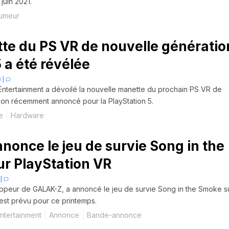
juin 2021.
umeur
te du PS VR de nouvelle génératio
 a été révélée
3
|
 Entertainment a dévoilé la nouvelle manette du prochain PS VR de
ion récemment annoncé pour la PlayStation 5.
e
Hardware
nnonce le jeu de survie Song in the
r PlayStation VR
|
oppeur de GALAK-Z, a annoncé le jeu de survie Song in the Smoke s
l est prévu pour ce printemps.
ntertainment
Annonce
Bande-annonce