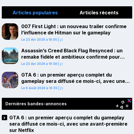
Articles populaires
Articles récents
007 First Light : un nouveau trailer confirme
l’influence de Hitman sur le gameplay
Le 23 Avr 2026 à 16:05
|
Assassin’s Creed Black Flag Resynced : un
remake fidèle et ambitieux confirmé pour
juillet sur PS5
Le 23 Avr 2026 à 19:39
|
GTA 6 : un premier aperçu complet du
gameplay sera diffusé ce mois-ci, avec une
avant-première sur Netflix
Le 6 Août 2026 à 16:35
|
Dernières bandes-annonces
GTA 6 : un premier aperçu complet du gameplay
sera diffusé ce mois-ci, avec une avant-première
sur Netflix