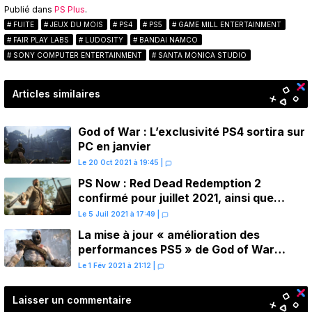
Publié dans
PS Plus
.
FUITE
JEUX DU MOIS
PS4
PS5
GAME MILL ENTERTAINMENT
FAIR PLAY LABS
LUDOSITY
BANDAI NAMCO
SONY COMPUTER ENTERTAINMENT
SANTA MONICA STUDIO
Articles similaires
God of War : L’exclusivité PS4 sortira sur
PC en janvier
Le 20 Oct 2021 à 19:45
|
PS Now : Red Dead Redemption 2
confirmé pour juillet 2021, ainsi que
d’autres jeux PS4
Le 5 Juil 2021 à 17:49
|
La mise à jour « amélioration des
performances PS5 » de God of War
lancée demain
Le 1 Fév 2021 à 21:12
|
Laisser un commentaire