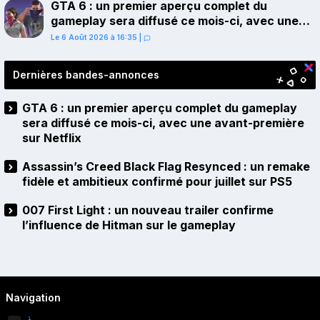
GTA 6 : un premier aperçu complet du
gameplay sera diffusé ce mois-ci, avec une
avant-première sur Netflix
Le 6 Août 2026 à 16:35
|
Dernières bandes-annonces
GTA 6 : un premier aperçu complet du gameplay
sera diffusé ce mois-ci, avec une avant-première
sur Netflix
Assassin’s Creed Black Flag Resynced : un remake
fidèle et ambitieux confirmé pour juillet sur PS5
007 First Light : un nouveau trailer confirme
l’influence de Hitman sur le gameplay
Navigation