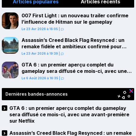
Articles populaires
Articles récents
007 First Light : un nouveau trailer confirme
l’influence de Hitman sur le gameplay
Le 23 Avr 2026 à 16:05
|
Assassin’s Creed Black Flag Resynced : un
remake fidèle et ambitieux confirmé pour
juillet sur PS5
Le 23 Avr 2026 à 19:39
|
GTA 6 : un premier aperçu complet du
gameplay sera diffusé ce mois-ci, avec une
avant-première sur Netflix
Le 6 Août 2026 à 16:35
|
Dernières bandes-annonces
GTA 6 : un premier aperçu complet du gameplay
sera diffusé ce mois-ci, avec une avant-première
sur Netflix
Assassin’s Creed Black Flag Resynced : un remake