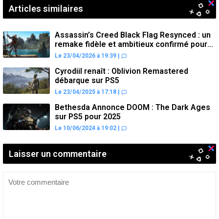
Articles similaires
Assassin’s Creed Black Flag Resynced : un
remake fidèle et ambitieux confirmé pour
juillet sur PS5
Le 23/04/2026 à 19:39
|
Cyrodiil renaît : Oblivion Remastered
débarque sur PS5
Le 23/04/2025 à 17:18
|
Bethesda Annonce DOOM : The Dark Ages
sur PS5 pour 2025
Le 10/06/2024 à 19:02
|
Laisser un commentaire