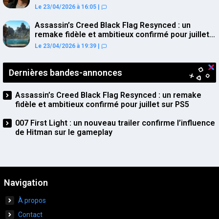
Le 23/04/2026 à 16:05
|
Assassin’s Creed Black Flag Resynced : un
remake fidèle et ambitieux confirmé pour juillet
sur PS5
Le 23/04/2026 à 19:39
|
Dernières bandes-annonces
Assassin’s Creed Black Flag Resynced : un remake
fidèle et ambitieux confirmé pour juillet sur PS5
007 First Light : un nouveau trailer confirme l’influence
de Hitman sur le gameplay
Navigation
À propos
Contact