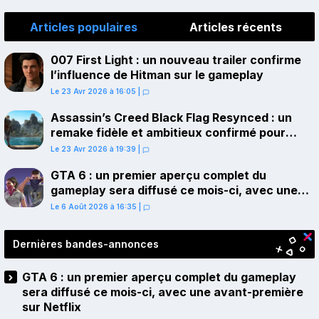
Articles populaires
Articles récents
007 First Light : un nouveau trailer confirme
l’influence de Hitman sur le gameplay
Le 23 Avr 2026 à 16:05
|
Assassin’s Creed Black Flag Resynced : un
remake fidèle et ambitieux confirmé pour
juillet sur PS5
Le 23 Avr 2026 à 19:39
|
GTA 6 : un premier aperçu complet du
gameplay sera diffusé ce mois-ci, avec une
avant-première sur Netflix
Le 6 Août 2026 à 16:35
|
Dernières bandes-annonces
GTA 6 : un premier aperçu complet du gameplay
sera diffusé ce mois-ci, avec une avant-première
sur Netflix