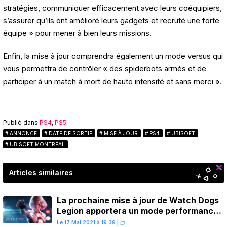
stratégies, communiquer efficacement avec leurs coéquipiers,
s’assurer qu’ils ont amélioré leurs gadgets et recruté une forte
équipe » pour mener à bien leurs missions.
Enfin, la mise à jour comprendra également un mode versus qui
vous permettra de contrôler « des spiderbots armés et de
participer à un match à mort de haute intensité et sans merci ».
Publié dans
PS4
,
PS5
.
ANNONCE
DATE DE SORTIE
MISE À JOUR
PS4
UBISOFT
UBISOFT MONTRÉAL
Articles similaires
La prochaine mise à jour de Watch Dogs
Legion apportera un mode performance
à 60 FPS sur PS5
Le 17 Mai 2021 à 19:39
|