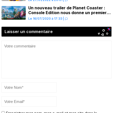
Un nouveau trailer de Planet Coaster :
Console Edition nous donne un premier
aperçu des versions PS4 et PS5
Le 16/07/2020 à 17:33
|
Laisser un commentaire