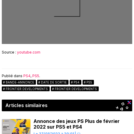
Source :
youtube.com
Publié dans
PS4
,
PS5
.
BANDE-ANNONCE
DATE DE SORTIE
PS4
PS5
FRONTIER DEVELOPMENTS
FRONTIER DEVELOPMENTS
Articles similaires
Annonce des jeux PS Plus de février
2022 sur PS5 et PS4
Le 27/01/2022 à 20:01
|