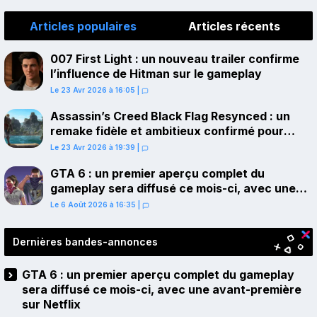
Articles populaires
Articles récents
007 First Light : un nouveau trailer confirme
l’influence de Hitman sur le gameplay
Le 23 Avr 2026 à 16:05
|
Assassin’s Creed Black Flag Resynced : un
remake fidèle et ambitieux confirmé pour
juillet sur PS5
Le 23 Avr 2026 à 19:39
|
GTA 6 : un premier aperçu complet du
gameplay sera diffusé ce mois-ci, avec une
avant-première sur Netflix
Le 6 Août 2026 à 16:35
|
Dernières bandes-annonces
GTA 6 : un premier aperçu complet du gameplay
sera diffusé ce mois-ci, avec une avant-première
sur Netflix