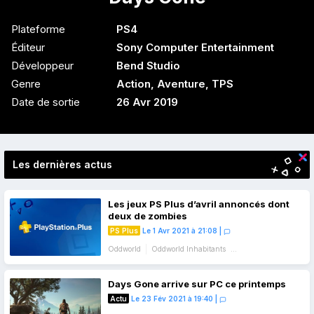
Plateforme
PS4
Éditeur
Sony Computer Entertainment
Développeur
Bend Studio
Genre
Action
,
Aventure
,
TPS
Date de sortie
26 Avr 2019
Les dernières actus
Les jeux PS Plus d’avril annoncés dont
deux de zombies
PS Plus
Le 1 Avr 2021 à 21:08
|
Oddworld
Oddworld Inhabitants
Sony Computer Entertainment
Jeux du mois
Days Gone arrive sur PC ce printemps
Actu
Le 23 Fév 2021 à 19:40
|