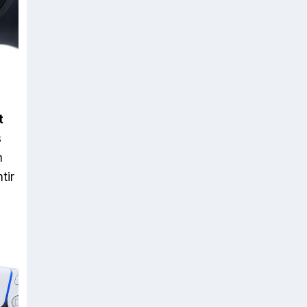
t
s
n
tir