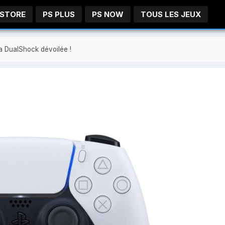
 STORE
PS PLUS
PS NOW
TOUS LES JEUX
a DualShock dévoilée !