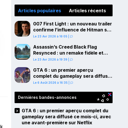
Articles populaires
Articles récents
007 First Light : un nouveau trailer
confirme l’influence de Hitman sur
le gameplay
Le 23 Avr 2026 à 16:05
|
Assassin’s Creed Black Flag
Resynced : un remake fidèle et
ambitieux confirmé pour juillet sur
Le 23 Avr 2026 à 19:39
|
PS5
GTA 6 : un premier aperçu
complet du gameplay sera diffusé
ce mois-ci, avec une avant-
Le 6 Août 2026 à 16:35
|
première sur Netflix
Dernières bandes-annonces
GTA 6 : un premier aperçu complet du
gameplay sera diffusé ce mois-ci, avec
une avant-première sur Netflix
ck