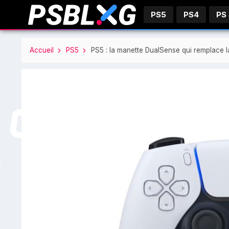
PS5
PS4
PS
Accueil
PS5
PS5 : la manette DualSense qui remplace l