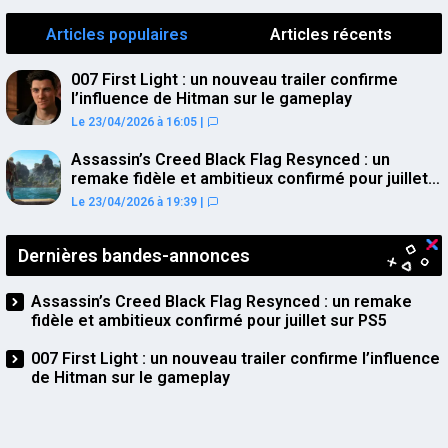
Articles populaires
Articles récents
007 First Light : un nouveau trailer confirme
l’influence de Hitman sur le gameplay
Le 23/04/2026 à 16:05
|
Assassin’s Creed Black Flag Resynced : un
remake fidèle et ambitieux confirmé pour juillet
sur PS5
Le 23/04/2026 à 19:39
|
Dernières bandes-annonces
Assassin’s Creed Black Flag Resynced : un remake
fidèle et ambitieux confirmé pour juillet sur PS5
007 First Light : un nouveau trailer confirme l’influence
de Hitman sur le gameplay