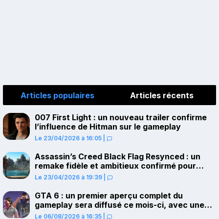
Articles populaires
Articles récents
007 First Light : un nouveau trailer confirme
l’influence de Hitman sur le gameplay
Le 23/04/2026 à 16:05
|
Assassin’s Creed Black Flag Resynced : un
remake fidèle et ambitieux confirmé pour
juillet sur PS5
Le 23/04/2026 à 19:39
|
GTA 6 : un premier aperçu complet du
gameplay sera diffusé ce mois-ci, avec une
avant-première sur Netflix
Le 06/08/2026 à 16:35
|