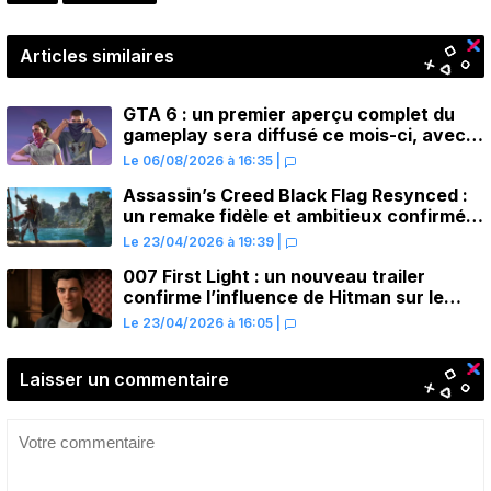
Articles similaires
GTA 6 : un premier aperçu complet du
gameplay sera diffusé ce mois-ci, avec
une avant-première sur Netflix
Le 06/08/2026 à 16:35
|
Assassin’s Creed Black Flag Resynced :
un remake fidèle et ambitieux confirmé
pour juillet sur PS5
Le 23/04/2026 à 19:39
|
007 First Light : un nouveau trailer
confirme l’influence de Hitman sur le
gameplay
Le 23/04/2026 à 16:05
|
Laisser un commentaire