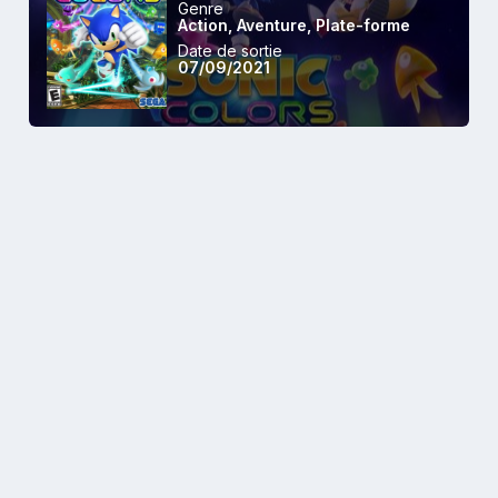
Genre
Action
,
Aventure
,
Plate-forme
Date de sortie
07/09/2021