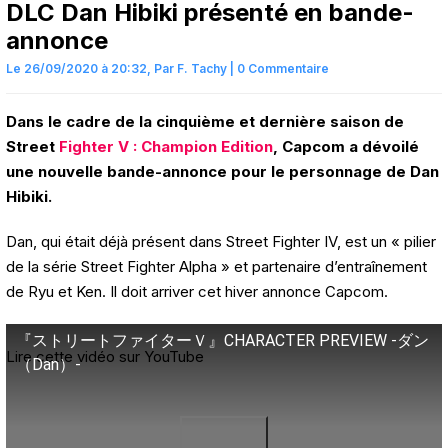
DLC Dan Hibiki présenté en bande-
annonce
Le 26/09/2020 à 20:32,
Par
F. Tachy
|
0 Commentaire
Dans le cadre de la cinquième et dernière saison de
Street
Fighter V : Champion Edition
, Capcom a dévoilé
une nouvelle bande-annonce pour le personnage de Dan
Hibiki.
Dan, qui était déjà présent dans Street Fighter IV, est un « pilier
de la série Street Fighter Alpha » et partenaire d’entraînement
de Ryu et Ken. Il doit arriver cet hiver annonce Capcom.
『ストリートファイターＶ』CHARACTER PREVIEW -ダン
Lire cette vidéo sur YouTube
（Dan）-