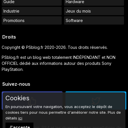
Guide
Hardware
Industrie
Jeux du mois
Promotions
Software
Droits
Copyright © PSblog.fr 2020-2026. Tous droits réservés.
PSblog.fr est un blog web totalement INDÉPENDANT et NON
OFFICIEL dédié aux informations autour des produits Sony
PlayStation.
Suivez-nous
Cookies
En poursuivant votre navigation, vous acceptez le dépôt de
cookies tiers pour nous permettre d'améliorer notre site. Plus de
détails
ici
J'accepte
Sony, PlayStation, PS4 et les diverses autres appellations de