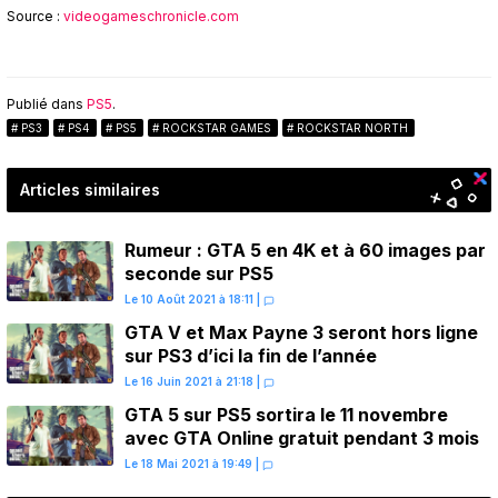
Source :
videogameschronicle.com
Publié dans
PS5
.
PS3
PS4
PS5
ROCKSTAR GAMES
ROCKSTAR NORTH
Articles similaires
Rumeur : GTA 5 en 4K et à 60 images par
seconde sur PS5
Le 10 Août 2021 à 18:11
|
GTA V et Max Payne 3 seront hors ligne
sur PS3 d’ici la fin de l’année
Le 16 Juin 2021 à 21:18
|
GTA 5 sur PS5 sortira le 11 novembre
avec GTA Online gratuit pendant 3 mois
Le 18 Mai 2021 à 19:49
|