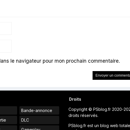
dans le navigateur pour mon prochain commentaire.
Droits
Copyright © PSblog.fr 2020-20
Bande-annonce
droits réservés.
rtie
DLC
PSblog.fr est un blog web total
t
Gameplay