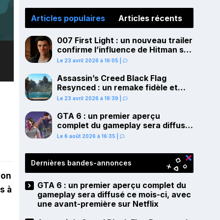
Articles populaires
Articles récents
007 First Light : un nouveau trailer
confirme l’influence de Hitman sur
le gameplay
Le 23 avril 2026 à 16:05
|
Assassin’s Creed Black Flag
Resynced : un remake fidèle et
ambitieux confirmé pour juillet sur
Le 23 avril 2026 à 19:39
|
PS5
GTA 6 : un premier aperçu
complet du gameplay sera diffusé
ce mois-ci, avec une avant-
Le 6 août 2026 à 16:35
|
première sur Netflix
Dernières bandes-annonces
ion
GTA 6 : un premier aperçu complet du
s à
gameplay sera diffusé ce mois-ci, avec
une avant-première sur Netflix