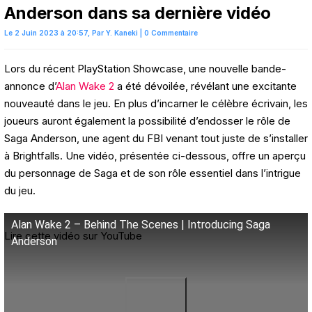
Anderson dans sa dernière vidéo
Le 2 Juin 2023 à 20:57,
Par
Y. Kaneki
|
0 Commentaire
Lors du récent PlayStation Showcase, une nouvelle bande-
annonce d’
Alan Wake 2
a été dévoilée, révélant une excitante
nouveauté dans le jeu. En plus d’incarner le célèbre écrivain, les
joueurs auront également la possibilité d’endosser le rôle de
Saga Anderson, une agent du FBI venant tout juste de s’installer
à Brightfalls. Une vidéo, présentée ci-dessous, offre un aperçu
du personnage de Saga et de son rôle essentiel dans l’intrigue
du jeu.
Alan Wake 2 – Behind The Scenes | Introducing Saga
Lire cette vidéo sur YouTube
Anderson