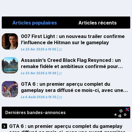
Articles populaires
Articles récents
007 First Light : un nouveau trailer confirme
l’influence de Hitman sur le gameplay
Le 23 Avr 2026 à 16:05
|
Assassin’s Creed Black Flag Resynced : un
remake fidèle et ambitieux confirmé pour
juillet sur PS5
Le 23 Avr 2026 à 19:39
|
GTA 6 : un premier aperçu complet du
gameplay sera diffusé ce mois-ci, avec une
avant-première sur Netflix
Le 6 Août 2026 à 16:35
|
Dernières bandes-annonces
GTA 6 : un premier aperçu complet du gameplay