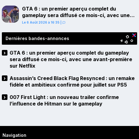
GTA 6 : un premier aperçu complet du
gameplay sera diffusé ce mois-ci, avec une
avant-première sur Netflix
Le 6 Août 2026 à 16:35
|
Dernières bandes-annonces
GTA 6 : un premier aperçu complet du gameplay
sera diffusé ce mois-ci, avec une avant-première
sur Netflix
Assassin’s Creed Black Flag Resynced : un remake
fidèle et ambitieux confirmé pour juillet sur PS5
007 First Light : un nouveau trailer confirme
l’influence de Hitman sur le gameplay
Navigation