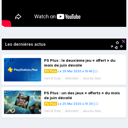
Les dernières actus
PS Plus : le deuxième jeu « offert » du
mois de juin dévoilé
PS Plus
Le 28 Mai 2020 à 19:40
|
Call of Duty
Activision
Jeux du mois
PS Plus : un des jeux « offerts » du mois
de juin dévoilé
PS Plus
Le 25 Mai 2020 à 19:26
|
Call of Duty
Activision
Jeux du mois
Navigation