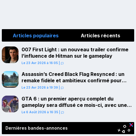
Articles populaires
Articles récents
007 First Light : un nouveau trailer confirme
l’influence de Hitman sur le gameplay
Le 23 Avr 2026 à 16:05
|
Assassin’s Creed Black Flag Resynced : un
remake fidèle et ambitieux confirmé pour
juillet sur PS5
Le 23 Avr 2026 à 19:39
|
GTA 6 : un premier aperçu complet du
gameplay sera diffusé ce mois-ci, avec une
avant-première sur Netflix
Le 6 Août 2026 à 16:35
|
Dernières bandes-annonces