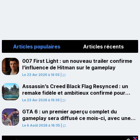
Articles populaires
Articles récents
007 First Light : un nouveau trailer confirme
l’influence de Hitman sur le gameplay
Le 23 Avr 2026 à 16:05
|
Assassin’s Creed Black Flag Resynced : un
remake fidèle et ambitieux confirmé pour
juillet sur PS5
Le 23 Avr 2026 à 19:39
|
GTA 6 : un premier aperçu complet du
gameplay sera diffusé ce mois-ci, avec une
avant-première sur Netflix
Le 6 Août 2026 à 16:35
|