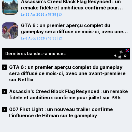
Assassin’s Creed Black Flag Resynced : un
remake fidèle et ambitieux confirmé pour
juillet sur PS5
Le 23 Avr 2026 à 19:39
|
GTA 6 : un premier aperçu complet du
gameplay sera diffusé ce mois-ci, avec une
avant-première sur Netflix
Le 6 Août 2026 à 16:35
|
Dernières bandes-annonces
GTA 6 : un premier aperçu complet du gameplay
sera diffusé ce mois-ci, avec une avant-première
sur Netflix
Assassin’s Creed Black Flag Resynced : un remake
fidèle et ambitieux confirmé pour juillet sur PS5
007 First Light : un nouveau trailer confirme
l’influence de Hitman sur le gameplay