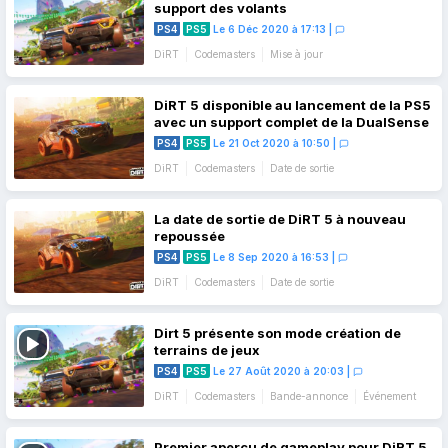
support des volants
PS4
PS5
Le 6 Déc 2020 à 17:13
|
DiRT
Codemasters
Mise à jour
DiRT 5 disponible au lancement de la PS5
avec un support complet de la DualSense
PS4
PS5
Le 21 Oct 2020 à 10:50
|
DiRT
Codemasters
Date de sortie
La date de sortie de DiRT 5 à nouveau
repoussée
PS4
PS5
Le 8 Sep 2020 à 16:53
|
DiRT
Codemasters
Date de sortie
Dirt 5 présente son mode création de
terrains de jeux
PS4
PS5
Le 27 Août 2020 à 20:03
|
DiRT
Codemasters
Bande-annonce
Événement
Premier aperçu de gameplay pour DiRT 5