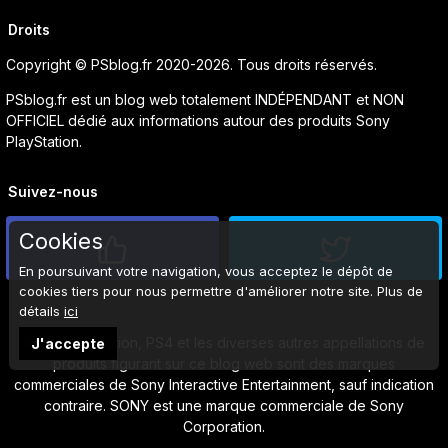
Droits
Copyright © PSblog.fr 2020-2026. Tous droits réservés.
PSblog.fr est un blog web totalement INDÉPENDANT et NON
OFFICIEL dédié aux informations autour des produits Sony
PlayStation.
Suivez-nous
Cookies
En poursuivant votre navigation, vous acceptez le dépôt de
cookies tiers pour nous permettre d'améliorer notre site. Plus de
détails
ici
Sony, PlayStation, PS4 et les diverses autres appellations de
J'accepte
produits figurant sur ce blog web sont des marques
commerciales de Sony Interactive Entertainment, sauf indication
contraire. SONY est une marque commerciale de Sony
Corporation.