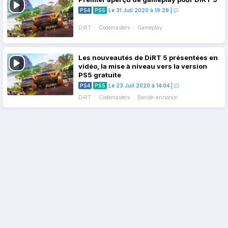
PS4
PS5
Le 31 Juil 2020 à 19:29
|
DiRT
Codemasters
Gameplay
Les nouveautés de DiRT 5 présentées en
vidéo, la mise à niveau vers la version
PS5 gratuite
PS4
PS5
Le 23 Juil 2020 à 14:04
|
DiRT
Codemasters
Bande-annonce
Navigation
des
articles