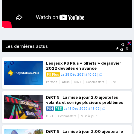
Les dernières actus
Les jeux PS Plus « offerts » de janvier
2022 dévoilés en avance
PS Plus
Le 25 Déc 2021 à 10:02
|
Persona
Atlus
DiRT
Codemasters
Fuite
Jeux du mois
Rumeur
DiRT 5 : La mise à jour 2.0 ajoute les
volants et corrige plusieurs problèmes
PS4
PS5
Le 15 Déc 2020 à 13:02
|
DiRT
Codemasters
Mise à jour
DiRT 5 : La mise à jour 2.00 ajoutera le