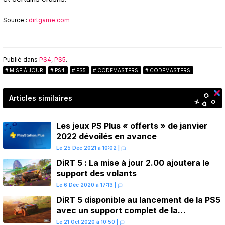
Source :
dirtgame.com
Publié dans
PS4
,
PS5
.
MISE À JOUR
PS4
PS5
CODEMASTERS
CODEMASTERS
Articles similaires
Les jeux PS Plus « offerts » de janvier
2022 dévoilés en avance
Le 25 Déc 2021 à 10:02
|
DiRT 5 : La mise à jour 2.00 ajoutera le
support des volants
Le 6 Déc 2020 à 17:13
|
DiRT 5 disponible au lancement de la PS5
avec un support complet de la
DualSense
Le 21 Oct 2020 à 10:50
|