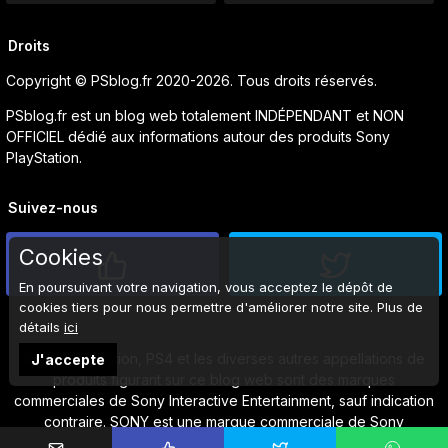
Droits
Copyright © PSblog.fr 2020-2026. Tous droits réservés.
PSblog.fr est un blog web totalement INDÉPENDANT et NON
OFFICIEL dédié aux informations autour des produits Sony
PlayStation.
Suivez-nous
Cookies
En poursuivant votre navigation, vous acceptez le dépôt de
cookies tiers pour nous permettre d'améliorer notre site. Plus de
détails
ici
Sony, PlayStation, PS4 et les diverses autres appellations de
J'accepte
produits figurant sur ce blog web sont des marques
commerciales de Sony Interactive Entertainment, sauf indication
contraire. SONY est une marque commerciale de Sony
Corporation.