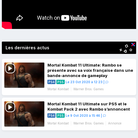
Les dernières actus
Mortal Kombat 11 Ultimate: Rambo se
présente avec sa voix française dans une
bande-annonce de gameplay
PS4
PS5
Le 23 Oct 2020 à 12:23
|
Mortal Kombat
Warner Bros. Games
Bande-annonce
Gameplay
Mortal Kombat 11 Ultimate sur PS5 et le
Kombat Pack 2 avec Rambo s’annoncent
PS4
PS5
Le 9 Oct 2020 à 15:46
|
Mortal Kombat
Warner Bros. Games
Annonce
Bande-annonce
DLC