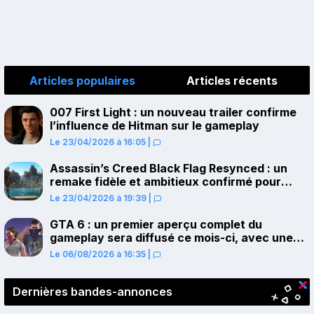
Articles populaires
Articles récents
007 First Light : un nouveau trailer confirme
l’influence de Hitman sur le gameplay
Le 23/04/2026 à 16:05
|
Assassin’s Creed Black Flag Resynced : un
remake fidèle et ambitieux confirmé pour
juillet sur PS5
Le 23/04/2026 à 19:39
|
GTA 6 : un premier aperçu complet du
gameplay sera diffusé ce mois-ci, avec une
avant-première sur Netflix
Le 06/08/2026 à 16:35
|
Dernières bandes-annonces