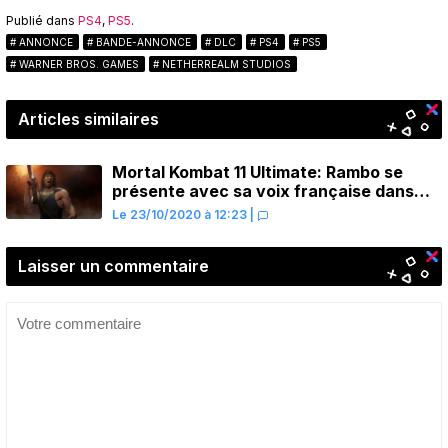
Publié dans
PS4
,
PS5
.
ANNONCE
BANDE-ANNONCE
DLC
PS4
PS5
WARNER BROS. GAMES
NETHERREALM STUDIOS
Articles similaires
Mortal Kombat 11 Ultimate: Rambo se
présente avec sa voix française dans
une bande-annonce de gameplay
Le 23/10/2020 à 12:23
|
Laisser un commentaire