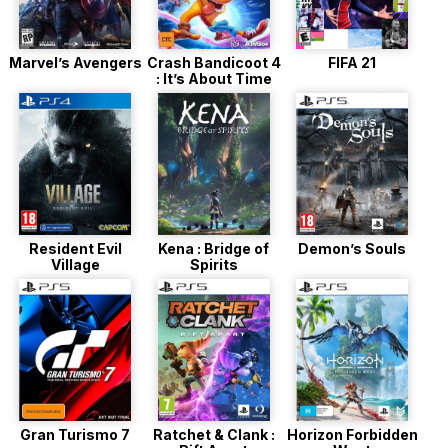
Marvel’s Avengers
Crash Bandicoot 4
FIFA 21
: It’s About Time
Resident Evil
Kena : Bridge of
Demon’s Souls
Village
Spirits
Gran Turismo 7
Ratchet & Clank :
Horizon Forbidden