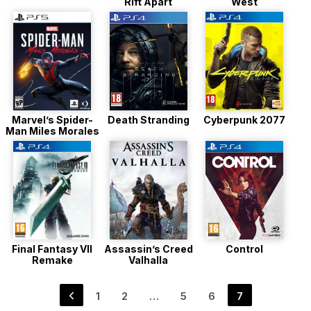
Rift Apart
West
Marvel’s Spider-
Death Stranding
Cyberpunk 2077
Man Miles Morales
Final Fantasy VII
Assassin’s Creed
Control
Remake
Valhalla
Navigation
1
2
…
5
6
7
Page
Page
Page
Page
Page