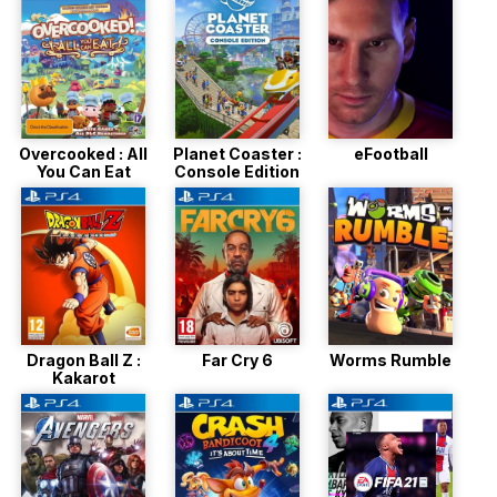
Overcooked : All
Planet Coaster :
eFootball
You Can Eat
Console Edition
Dragon Ball Z :
Far Cry 6
Worms Rumble
Kakarot