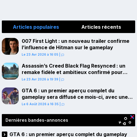
Articles populaires
Articles récents
007 First Light : un nouveau trailer confirme
l’influence de Hitman sur le gameplay
Le 23 Avr 2026 à 16:05
|
Assassin’s Creed Black Flag Resynced : un
remake fidèle et ambitieux confirmé pour
juillet sur PS5
Le 23 Avr 2026 à 19:39
|
GTA 6 : un premier aperçu complet du
gameplay sera diffusé ce mois-ci, avec une
avant-première sur Netflix
Le 6 Août 2026 à 16:35
|
Dernières bandes-annonces
GTA 6 : un premier aperçu complet du gameplay