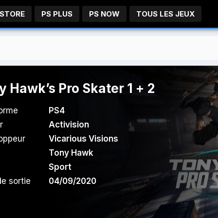
 STORE
PS PLUS
PS NOW
TOUS LES JEUX
y Hawk’s Pro Skater 1 + 2
forme
PS4
r
Activision
oppeur
Vicarious Visions
Tony Hawk
Sport
e sortie
04/09/2020