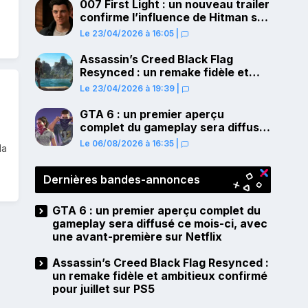
007 First Light : un nouveau trailer
confirme l’influence de Hitman sur
le gameplay
Le 23/04/2026 à 16:05
|
Assassin’s Creed Black Flag
Resynced : un remake fidèle et
ambitieux confirmé pour juillet sur
Le 23/04/2026 à 19:39
|
PS5
GTA 6 : un premier aperçu
complet du gameplay sera diffusé
ce mois-ci, avec une avant-
Le 06/08/2026 à 16:35
|
la
première sur Netflix
Dernières bandes-annonces
GTA 6 : un premier aperçu complet du
gameplay sera diffusé ce mois-ci, avec
une avant-première sur Netflix
Assassin’s Creed Black Flag Resynced :
un remake fidèle et ambitieux confirmé
pour juillet sur PS5