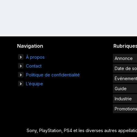
Navigation
Rubrique
À propos
Annonce
Contact
Date de so
Politique de confidentialité
Événemen
L’équipe
Guide
Industrie
Promotion
Sony, PlayStation, PS4 et les diverses autres appellat