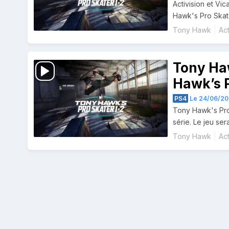
Activision et Vi
Hawk's Pro Skate
Tony Hawk
Act
Tony Ha
Hawk’s P
prévue
PS4
Le 24/06/20
Tony Hawk's Pro
série. Le jeu se
Tony Hawk
Act
Navigation
des
articles