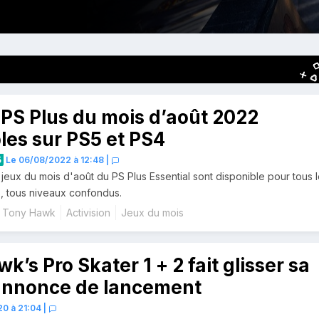
 PS Plus du mois d’août 2022
les sur PS5 et PS4
5
Le 06/08/2022 à 12:48
|
 jeux du mois d'août du PS Plus Essential sont disponible pour tous 
, tous niveaux confondus.
Tony Hawk
Activision
Jeux du mois
k’s Pro Skater 1 + 2 fait glisser sa
nnonce de lancement
0 à 21:04
|