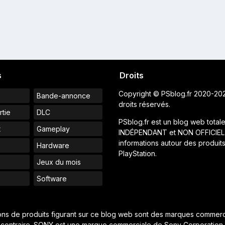
s
Droits
Copyright © PSblog.fr 2020-20
Bande-annonce
droits réservés.
rtie
DLC
PSblog.fr est un blog web total
t
Gameplay
INDÉPENDANT et NON OFFICIEL
informations autour des produit
Hardware
PlayStation.
Jeux du mois
s
Software
ions de produits figurant sur ce blog web sont des marques commerci
contraire. SONY est une marque commerciale de Sony Corporation.