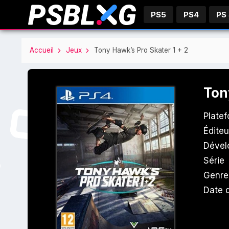
PS5
PS4
PS
Accueil
Jeux
Tony Hawk’s Pro Skater 1 + 2
Ton
Plate
Éditeu
Dével
Série
Genre
Date d