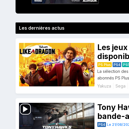
Les dernières actus
Les jeux
disponib
PS Plus
PS4
PS
La sélection des
abonnés PS Plus
Yakuza
Sega
Tony Haw
bande-a
PS4
Le 21/08/202